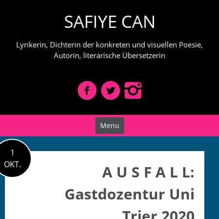
Skip
SAFIYE CAN
to
content
Lyrikerin, Dichterin der konkreten und visuellen Poesie,
Autorin, literarische Übersetzerin
Menu
1
OKT.
A U S F A L L:
Gastdozentur Uni
Trier 2020