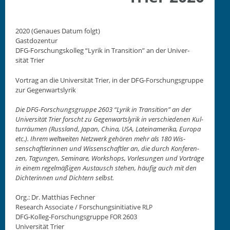
2020 (Genaues Datum fol­gt)
Gast­dozen­tur
DFG-Forschungskol­leg “Lyrik in Tran­si­tion” an der Uni­ver­
sität Trier
Vor­trag an die Uni­ver­sität Tri­er, in der DFG-Forschungs­gruppe
zur Gegen­wart­slyrik
Die DFG-Forschungs­gruppe 2603 “Lyrik in Tran­si­tion” an der
Uni­ver­sität Tri­er forscht zu Gegen­wart­slyrik in ver­schiede­nen Kul­
tur­räu­men (Rus­s­land, Japan, Chi­na,
, Lateinameri­ka, Europa
USA
etc.). Ihrem weltweit­en Net­zw­erk gehören mehr als 180 Wis­
senschaft­lerin­nen und Wis­senschaftler an, die durch Kon­feren­
zen, Tagun­gen, Sem­i­nare, Work­shops, Vor­lesun­gen und Vorträge
in einem regelmäßi­gen Aus­tausch ste­hen, häu­fig auch mit den
Dich­terin­nen und Dichtern selb­st.
Org.: Dr. Matthias Fech­n­er
Research Asso­ciate / Forschungsini­tia­tive
RLP
DFG-Kol­leg-Forschungs­gruppe
2603
FOR
Uni­ver­sität Tri­er