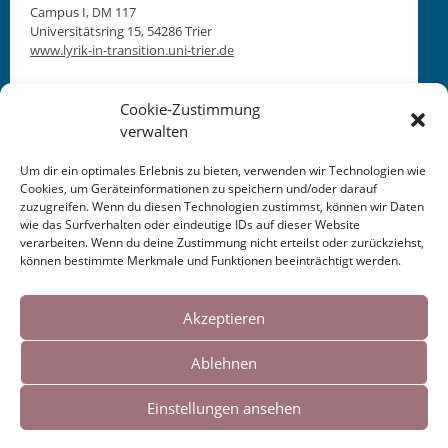
Cam­pus I,
117
DM
Uni­ver­sität­sring 15, 54286 Tri­er
www.lyrik-in-transition.uni-trier.de
Cookie-Zustimmung
verwalten
Um dir ein optimales Erlebnis zu bieten, verwenden wir Technologien wie
Cookies, um Geräteinformationen zu speichern und/oder darauf
This entry was posted in
KALENDER
. Bookmark the
zuzugreifen. Wenn du diesen Technologien zustimmst, können wir Daten
permalink
.
wie das Surfverhalten oder eindeutige IDs auf dieser Website
verarbeiten. Wenn du deine Zustimmung nicht erteilst oder zurückziehst,
können bestimmte Merkmale und Funktionen beeinträchtigt werden.
Post
←
A U S F A L L:
Referentin
2020
→
FFM
Cookies helfen uns bei der Bereitstellung
Schreibwerkstatt
unserer Inhalte und Dienste. Durch die
Akzeptieren
navigation
Waldkraiburg 2020
weitere Nutzung der Webseite stimmen Sie
Ablehnen
der Verwendung von Cookies zu.
Einstellungen ansehen
Impressum
|
Links
Okay!