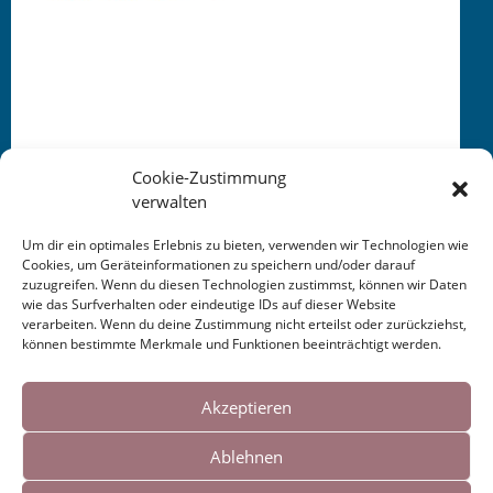
Cookie-Zustimmung
verwalten
Um dir ein optimales Erlebnis zu bieten, verwenden wir Technologien wie
Cookies, um Geräteinformationen zu speichern und/oder darauf
zuzugreifen. Wenn du diesen Technologien zustimmst, können wir Daten
This entry was posted in
KALENDER
. Bookmark the
wie das Surfverhalten oder eindeutige IDs auf dieser Website
permalink
.
verarbeiten. Wenn du deine Zustimmung nicht erteilst oder zurückziehst,
können bestimmte Merkmale und Funktionen beeinträchtigt werden.
Cookies helfen uns bei der Bereitstellung
Post
←
Lesung Sommersalon
Literaturfestival LeseLenz
unserer Inhalte und Dienste. Durch die
Akzeptieren
Gelnhausen 2017
Hausach 2017
→
weitere Nutzung der Webseite stimmen Sie
navigation
Ablehnen
der Verwendung von Cookies zu.