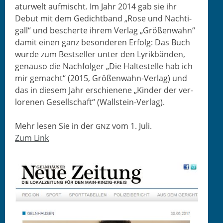
atur­welt aufmis­cht. Im Jahr 2014 gab sie ihr
Debut mit dem Gedicht­band „Rose und Nachti­
gall“ und bescherte ihrem Ver­lag „Größen­wahn“
damit einen ganz beson­deren Erfolg: Das Buch
wurde zum Best­seller unter den Lyrik­bän­den,
genau­so die Nach­fol­ger „Die Hal­testelle hab ich
mir gemacht“ (2015, Größen­wahn-Ver­lag) und
das in diesem Jahr erschienene „Kinder der ver­
lore­nen Gesellschaft“ (Wall­stein-Ver­lag).
Mehr lesen Sie in der
vom 1. Juli.
GNZ
Zum Link