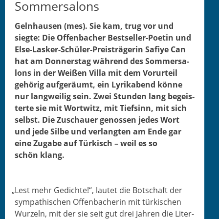
Sommersalons
Gelnhausen (mes). Sie kam, trug vor und
siegte: Die Offen­bach­er Best­seller-Poet­in und
Else-Lasker-Schüler-Preisträgerin Safiye Can
hat am Don­ner­stag während des Som­m­er­sa­
lons in der Weißen Vil­la mit dem Vorurteil
gehörig aufgeräumt, ein Lyrik­abend könne
nur lang­weilig sein. Zwei Stun­den lang begeis­
terte sie mit Wortwitz, mit Tief­sinn, mit sich
selb­st. Die Zuschauer genossen jedes Wort
und jede Silbe und ver­langten am Ende gar
eine Zugabe auf Türkisch – weil es so
schön klang.
„
Lest mehr Gedichte!“, lautet die Botschaft der
sym­pa­this­chen Offen­bacherin mit türkischen
Wurzeln, mit der sie seit gut drei Jahren die Lit­er­