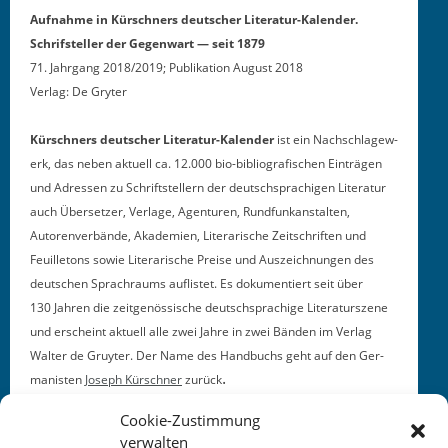
Auf­nahme in Kürschn­ers deutsch­er Lit­er­atur-Kalen­der.
Schrif­steller der Gegen­wart — seit 1879
71. Jahrgang 2018/2019; Pub­lika­tion August 2018
Ver­lag: De Gryter
Kürschn­ers deutsch­er Lit­er­atur-Kalen­der
ist ein Nach­schlagew­
erk, das neben aktuell ca. 12.000 bio-bib­li­ografis­chen Ein­trä­gen
und Adressen zu Schrift­stellern der deutschsprachi­gen Lit­er­atur
auch Über­set­zer, Ver­lage, Agen­turen, Rund­funkanstal­ten,
Autoren­ver­bände, Akademien, Lit­er­arische Zeitschriften und
Feuil­letons sowie Lit­er­arische Preise und Ausze­ich­nun­gen des
deutschen Sprachraums auflis­tet. Es doku­men­tiert seit über
130 Jahren die zeit­genös­sis­che deutschsprachige Lit­er­aturszene
und erscheint aktuell alle zwei Jahre in zwei Bän­den im Ver­lag
Wal­ter de Gruyter. Der Name des Hand­buchs geht auf den Ger­
.
man­is­ten
Joseph Kürschn­er
zurück
Cookie-Zustimmung
verwalten