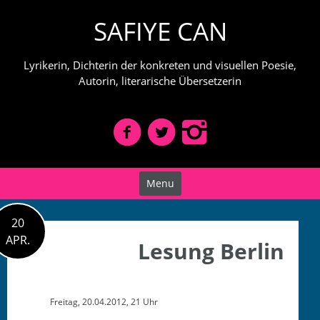
Skip
SAFIYE CAN
to
content
Lyrikerin, Dichterin der konkreten und visuellen Poesie,
Autorin, literarische Übersetzerin
Menu
20
APR.
Lesung Berlin
Fre­itag, 20.04.2012, 21 Uhr