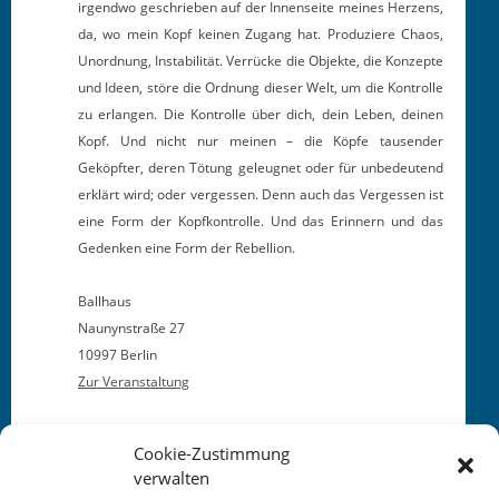
irgend­wo geschrieben auf der Innen­seite meines Herzens,
da, wo mein Kopf keinen Zugang hat. Pro­duziere Chaos,
Unord­nung, Insta­bil­ität. Ver­rücke die Objek­te, die Konzepte
und Ideen, störe die Ord­nung dieser Welt, um die Kon­trolle
zu erlan­gen. Die Kon­trolle über dich, dein Leben, deinen
Kopf. Und nicht nur meinen – die Köpfe tausender
Geköpfter, deren Tötung geleugnet oder für unbe­deu­tend
erk­lärt wird; oder vergessen. Denn auch das Vergessen ist
eine Form der Kopfkon­trolle. Und das Erin­nern und das
Gedenken eine Form der Rebellion.
Ball­haus
Naun­yn­straße 27
10997 Berlin
Zur Ver­anstal­tung
Cookie-Zustimmung
verwalten