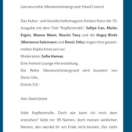
Lit­er­atur­rei­he Vibra­tionsh­in­ter­grund: Head Control
Das Kul­tur- und Gesellschafts­magazin fre­i­t­ext feiert die 19.
Aus­gabe mit dem Titel “Kopfkon­trolle”.
Safiye Can
,
Mut­lu
Ergün
,
Moona Moon
,
Nes­rin Tanç
und die
Angry Birds
(
Mar­i­an­na Salz­mann
und
Deniz Utlu
) tra­gen ihre gesam­
melten Kopf­schmerzen vor.
Mod­er­a­tion:
Sofia Hamaz
.
Eine freitext-Lounge-Veranstaltung.
Die Rei­he Vibra­tionsh­in­ter­grund wird kuratiert von
Deniz Utlu.
Ein­tritt 5/3.-
Foto: David Ghione
Volle Kopfkon­trolle. Doch wie kann ich mich dem
entziehen? Gebt mir 99 Namen, doch meinen wirk­lichen
Namen, den werdet ihr am Ende nicht ken­nen. Der ste­ht