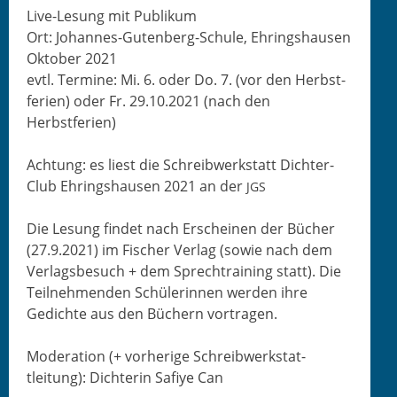
Live-Lesung mit Publikum
Ort: Johannes-Guten­berg-Schule, Ehringshausen
Okto­ber 2021
evtl. Ter­mine: Mi. 6. oder Do. 7. (vor den Herb­st­
fe­rien) oder Fr. 29.10.2021 (nach den
Herbstferien)
Achtung: es liest die Schreib­w­erk­statt Dichter-
Club Ehring­shausen 2021 an der
JGS
Die Lesung find­et nach Erscheinen der Büch­er
(27.9.2021) im Fis­ch­er Ver­lag (sowie nach dem
Ver­lags­be­such + dem Sprech­train­ing statt). Die
Teil­nehmenden Schü­lerin­nen wer­den ihre
Gedichte aus den Büch­ern vortragen.
Mod­er­a­tion (+ vorherige Schreib­w­erk­stat­
tleitung): Dich­terin Safiye Can