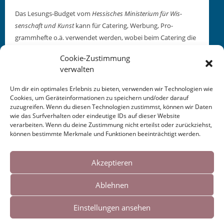
Das Lesungs-Bud­get vom
Hes­sis­ches Min­is­teri­um für Wis­
senschaft und Kun­st
kann für Cater­ing, Wer­bung, Pro­
grammhefte o.ä. ver­wen­det wer­den, wobei beim Cater­ing die
Hygien­maß­nah­men beachtet werden.
Cookie-Zustimmung
verwalten
Um dir ein optimales Erlebnis zu bieten, verwenden wir Technologien wie
Cookies, um Geräteinformationen zu speichern und/oder darauf
zuzugreifen. Wenn du diesen Technologien zustimmst, können wir Daten
This entry was posted in
KALENDER
. Bookmark the
wie das Surfverhalten oder eindeutige IDs auf dieser Website
permalink
.
verarbeiten. Wenn du deine Zustimmung nicht erteilst oder zurückziehst,
können bestimmte Merkmale und Funktionen beeinträchtigt werden.
Cookies helfen uns bei der Bereitstellung
Post
←
Buchbesprechung
: Schreibwerkstatt
AUSFALL
unserer Inhalte und Dienste. Durch die
Akzeptieren
Literaturkritik.de 2021
+ Lesung Langen 2021
→
weitere Nutzung der Webseite stimmen Sie
navigation
Ablehnen
der Verwendung von Cookies zu.
Einstellungen ansehen
Impressum
|
Links
Okay!