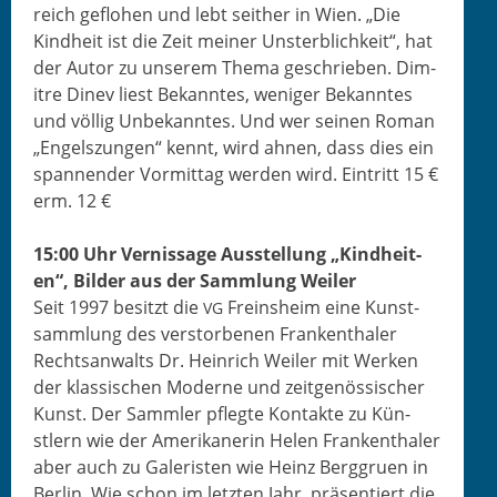
re­ich geflo­hen und lebt sei­ther in Wien. „Die
Kind­heit ist die Zeit mein­er Unsterblichkeit“, hat
der Autor zu unserem The­ma geschrieben. Dim­
itre Dinev liest Bekan­ntes, weniger Bekan­ntes
und völ­lig Unbekan­ntes. Und wer seinen Roman
„Engel­szun­gen“ ken­nt, wird ahnen, dass dies ein
span­nen­der Vor­mit­tag wer­den wird. Ein­tritt 15 €
erm. 12 €
15:00 Uhr Vernissage Ausstel­lung „Kind­heit­
en“, Bilder aus der Samm­lung Weiler
Seit 1997 besitzt die
Frein­sheim eine Kun­st­
VG
samm­lung des ver­stor­be­nen Franken­thaler
Recht­san­walts Dr. Hein­rich Weil­er mit Werken
der klas­sis­chen Mod­erne und zeit­genös­sis­ch­er
Kun­st. Der Samm­ler pflegte Kon­tak­te zu Kün­
stlern wie der Amerikaner­in Helen Franken­thaler
aber auch zu Galeris­ten wie Heinz Berggru­en in
Berlin. Wie schon im let­zten Jahr, präsen­tiert die