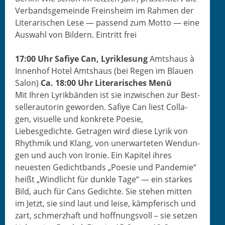
Ver­bands­ge­meinde Frein­sheim im Rah­men der
Lit­er­arischen Lese — passend zum Mot­to — eine
Auswahl von Bildern. Ein­tritt frei
17:00 Uhr Safiye Can, Lyrik­le­sung
Amt­shaus à
Innen­hof Hotel Amt­shaus (bei Regen im Blauen
Salon)
Ca. 18:00 Uhr Lit­er­arisches Menü
Mit Ihren Lyrik­bän­den ist sie inzwis­chen zur Best­
seller­autorin gewor­den. Safiye Can liest Col­la­
gen, visuelle und konkrete Poe­sie,
Liebesgedichte. Getra­gen wird diese Lyrik von
Rhyth­mik und Klang, von uner­warteten Wen­dun­
gen und auch von Ironie. Ein Kapi­tel ihres
neuesten Gedicht­bands „Poe­sie und Pan­demie“
heißt „Windlicht für dun­kle Tage“ — ein starkes
Bild, auch für Cans Gedichte. Sie ste­hen mit­ten
im Jet­zt, sie sind laut und leise, kämpferisch und
zart, schmerzhaft und hoff­nungsvoll – sie set­zen