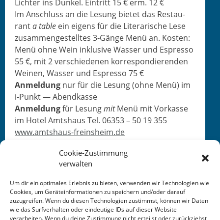
Lichter ins Dunkel. Ein­tritt 15 € erm. 12 €
Im Anschluss an die Lesung bietet das Restau­
rant
a table
ein eigens für die Lit­er­arische Lese
zusam­mengestelltes 3‑Gänge Menü an. Kosten:
Menü ohne Wein inklu­sive Wass­er und Espres­so
55 €, mit 2 ver­schiede­nen kor­re­spondieren­den
Weinen, Wass­er und Espres­so 75 €
Anmel­dung
nur für die Lesung (ohne Menü) im
i‑Punkt — Abendkasse
Anmel­dung
für Lesung
mit
Menü mit Vorkasse
im Hotel Amt­shaus Tel. 06353 – 50 19 355
www.amtshaus-freinsheim.de
Cookie-Zustimmung
verwalten
Um dir ein optimales Erlebnis zu bieten, verwenden wir Technologien wie
Cookies, um Geräteinformationen zu speichern und/oder darauf
zuzugreifen. Wenn du diesen Technologien zustimmst, können wir Daten
This entry was posted in
KALENDER
. Bookmark the
wie das Surfverhalten oder eindeutige IDs auf dieser Website
permalink
.
verarbeiten. Wenn du deine Zustimmung nicht erteilst oder zurückziehst,