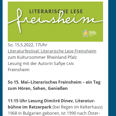
So. 15.5.2022, 17Uhr
Lit­er­atur­fes­ti­val: Lit­er­arische Lese Freinsheim
zum Kul­tur­som­mer Rhein­land Pfalz
Lesung mit der Autorin Safiye
CAN
Freinsheim
So 15. Mai
–Lit­er­arisches Frein­sheim – ein Tag
zum Hören, Sehen, Genießen
11:15 Uhr Lesung Dim­itré Dinev, Lit­er­atur­
bühne im Ret­zer­park
(bei Regen im Kelterhaus)
1968 in Bul­gar­ien geboren, ist 1990 nach Öster­