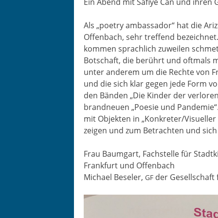
Ein Abend mit Safiye Can und ihren 
Als „poet­ry ambas­sador“ hat die Ari­
Offen­bach, sehr tre­f­fend beze­ich­
kom­men sprach­lich zuweilen schmett
Botschaft, die berührt und oft­mals mi
unter anderem um die Rechte von Frau
und die sich klar gegen jede Form vo
den Bän­den „Die Kinder der ver­lore­
brand­neuen „Poe­sie und Pan­demie“.
mit Objek­ten in „Konkreter/Visueller P
zeigen und zum Betra­cht­en und sich 
Frau Baum­gart, Fach­stelle für Stadtk
Frank­furt und Offenbach
Michael Besel­er,
der Gesellschaft 
GF