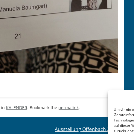
 in
KALENDER
. Bookmark the
permalink
.
Um dir ein 
Geräteinfor
Technologie
auf dieser 
Ausstellung Offenbach 2022
→
zurückziehs