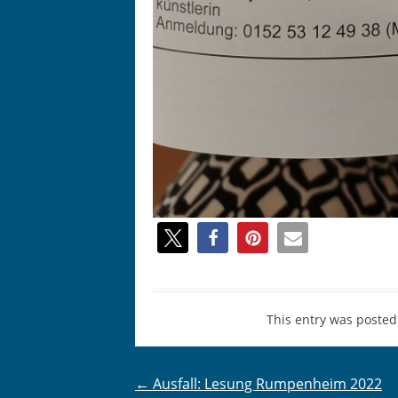
This entry was posted
Post
←
Ausfall: Lesung Rumpenheim 2022