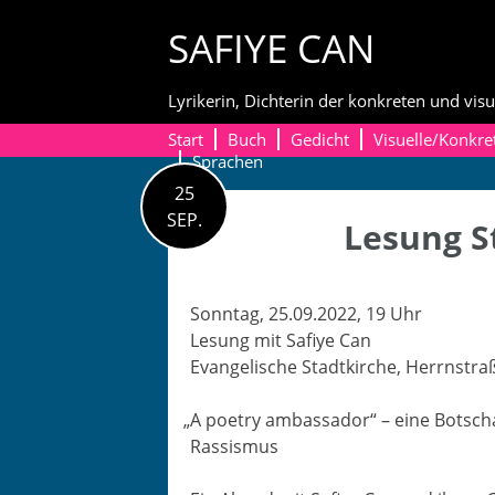
Skip
SAFIYE CAN
to
content
Lyrikerin, Dichterin der konkreten und visu
Start
Buch
Gedicht
Visuelle/Konkre
Sprachen
25
SEP.
Lesung S
Son­ntag, 25.09.2022, 19 Uhr
Lesung mit Safiye Can
Evan­ge­lis­che Stadtkirche, Her­rn­st
„
A poet­ry ambas­sador“ – eine Botscha
Rassismus