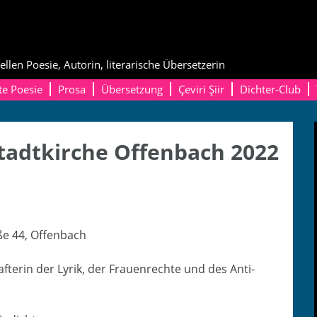
ellen Poesie, Autorin, literarische Übersetzerin
te Poesie
Prosa
Übersetzung
Çeviri Şiir
Dichter-Club
tadtkirche Offenbach 2022
raße 44, Offenbach
f­terin der Lyrik, der Frauen­rechte und des Anti-