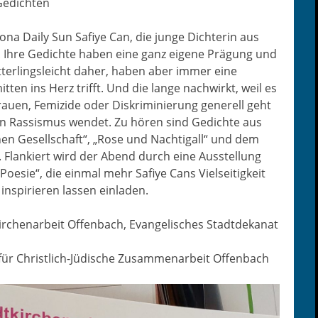
Gedichten
zona Dai­ly Sun Safiye Can, die junge Dich­terin aus
net. Ihre Gedichte haben eine ganz eigene Prä­gung und
er­lingsle­icht daher, haben aber immer eine
t­ten ins Herz trifft. Und die lange nach­wirkt, weil es
en, Fem­izide oder Diskri­m­inierung generell geht
n Ras­sis­mus wen­det. Zu hören sind Gedichte aus
nen Gesellschaft“, „Rose und Nachti­gall“ und dem
 Flankiert wird der Abend durch eine Ausstel­lung
oe­sie“, die ein­mal mehr Safiye Cans Viel­seit­igkeit
inspiri­eren lassen einladen.
irchenar­beit Offen­bach, Evan­ge­lis­ches Stadt­dekanat
für Christlich-Jüdis­che Zusam­me­nar­beit Offenbach