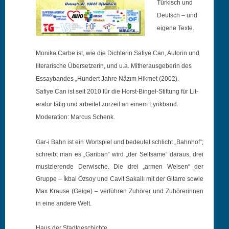
Türkisch und
Deutsch – und
eigene Texte.
Moni­ka Carbe ist, wie die Dich­terin Safiye Can, Autorin und
lit­er­arische Über­set­zerin, und u.a. Mither­aus­ge­berin des
Essay­ban­des „Hun­dert Jahre Nâzιm Hik­met (2002).
Safiye Can ist seit 2010 für die Horst-Bin­gel-Stiftung für Lit­
er­atur tätig und arbeit­et zurzeit
an einem Lyrikband.
Mod­er­a­tion: Mar­cus Schenk.
Gar‑i Bahn ist ein Wort­spiel und bedeutet schlicht „Bahn­hof“;
schreibt man es „Garib­an“ wird „der Selt­same“ daraus, drei
musizierende Der­wis­che. Die drei „armen Weis
en“ der
Gruppe – İkb­al Özsoy und Cav­it Sakallı mit der Gitarre sowie
Max Krause (Geige) – ver­führen Zuhör­er und Zuhörerin­nen
in eine andere Welt.
Haus der Stadtgeschichte