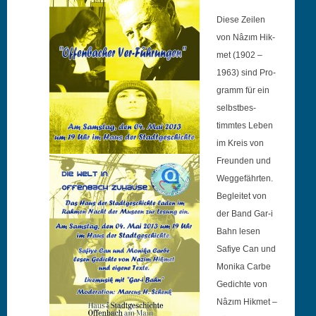
Diese Zeilen
von Nâzım Hik­
met (1902 –
1963) sind Pro­
gramm für ein
selb­st­bes­
timmtes Leben
im Kreis von
Fre­un­den und
Wegge­fährten.
Begleit­et von
der Band Gar‑i
Bahn lesen
Safiye Can und
Moni­ka Carbe
Gedichte von
Nâzιm Hik­met –