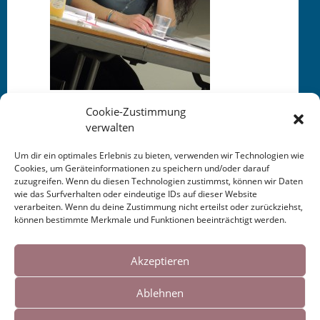
Cookie-Zustimmung
verwalten
Um dir ein optimales Erlebnis zu bieten, verwenden wir Technologien wie
Cookies, um Geräteinformationen zu speichern und/oder darauf
This entry was posted in
KALENDER
. Bookmark the
zuzugreifen. Wenn du diesen Technologien zustimmst, können wir Daten
permalink
.
wie das Surfverhalten oder eindeutige IDs auf dieser Website
verarbeiten. Wenn du deine Zustimmung nicht erteilst oder zurückziehst,
können bestimmte Merkmale und Funktionen beeinträchtigt werden.
Post
←
Autorenprofil auf
Interview Zwischenraum
Cookies helfen uns bei der Bereitstellung
Fixpoetry
Bibliothek / Şinasi
unserer Inhalte und Dienste. Durch die
Akzeptieren
navigation
Dikmen
→
weitere Nutzung der Webseite stimmen Sie
Ablehnen
der Verwendung von Cookies zu.