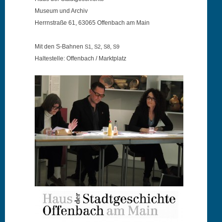
Muse­um und Archiv
Her­rn­straße 61, 63065 Offen­bach am Main
Mit den S‑Bahnen
,
,
,
S1
S2
S8
S9
Halte
stelle: Offen­bach / Marktplatz