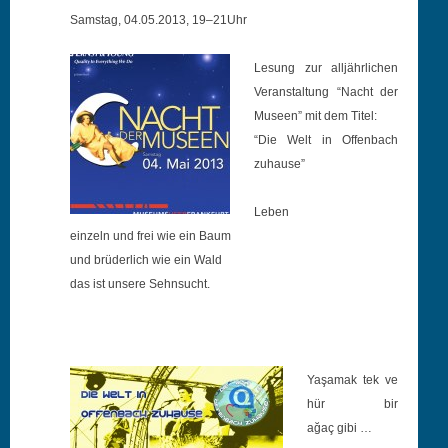
Sam­stag, 04.05.2013, 19–21Uhr
Lesung zur alljährlichen
Ver­anstal­tung “Nacht de
r
Museen” mit dem Titel:
“Die Welt in Offen­bach
zuhause”
Leben
einzeln und frei wie ein Baum
und brüder­lich wie ein Wald
da
s ist unsere Sehnsucht.
Yaşa­mak tek ve
hür bir
ağaç gibi …