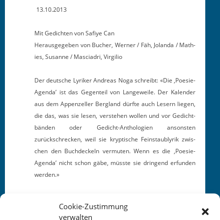
13.10.2013
Mit Gedicht­en von Safiye Can
Her­aus­gegeben von Buch­er, Wern­er / Fäh, Jolan­da / Math­
ies, Susanne / Mas­ci­adri, Virgilio
Der deutsche Lyrik­er Andreas Noga schreibt: «Die ‚Poe­sie-
Agen­da’ ist das Gegen­teil von Langeweile. Der Kalen­der
aus dem Appen­zeller Berg­land dürfte auch Lesern liegen,
die das, was sie lesen, ver­ste­hen wollen und vor Gedicht­
bän­den oder Gedicht-Antholo­gien anson­sten
zurückschreck­en, weil sie kryp­tis­che Fein­staublyrik zwis­
chen den Buchdeck­eln ver­muten. Wenn es die ‚Poe­sie-
Agen­da’ nicht schon gäbe, müsste sie drin­gend erfun­den
werden.»
Cookie-Zustimmung
verwalten