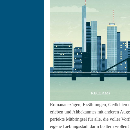
Romanauszü­gen, Erzäh­lun­gen, Gedicht­en un
erleben und Alt­bekan­ntes mit anderen Aug
per­fek­te Mit­bringsel für alle, die voller V
eigene Lieblingsstadt darin blät­tern wollen! 