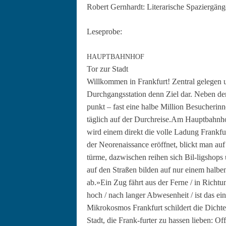
Robert Gern­hardt: Lit­er­arische Spaziergäng
Leseprobe:
HAUPTBAHNHOF
Tor zur Stadt
Willkom­men in Frank­furt! Zen­tral gele­gen 
Durch­gangssta­tion denn Ziel dar. Neben de
punkt – fast eine halbe Mil­lion Besucherin­n
täglich auf der Durchreise.Am Haupt­bahn­h
wird einem direkt die volle Ladung Frank­fur
der Neo­re­nais­sance eröffnet, blickt man au
türme, dazwis­chen rei­hen sich Bil-ligshops
auf den Straßen bilden auf nur einem hal­ben Q
ab.»Ein Zug fährt aus der Ferne / in Rich­tung
hoch / nach langer Abwe­sen­heit / ist das e
Mikrokos­mos Frank­furt schildert die Dich­ter
Stadt, die Frank-furter zu has­sen lieben: O