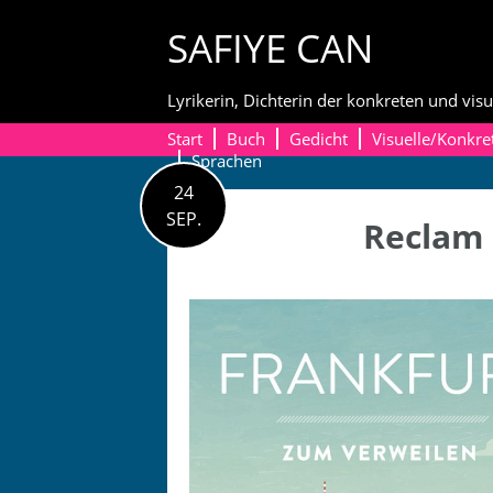
Skip
SAFIYE CAN
to
content
Lyrikerin, Dichterin der konkreten und visu
Start
Buch
Gedicht
Visuelle/Konkre
Sprachen
24
SEP.
Reclam 