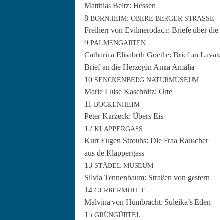
Matthias Beltz: Hessen
8
:
BORNHEIM
OBERE
BERGER
STRASSE
Frei­herr von Evilmero­dach: Briefe über di
9
PALMENGARTEN
Catha­ri­na Elis­a­beth Goethe: Brief an Lavat
Brief an die Her­zo­gin Anna Amalia
10
SENCKENBERG
NATURMUSEUM
Marie Luise Kaschnitz: Orte
11
BOCKENHEIM
Peter Kurzeck: Übers Eis
12
KLAPPERGASS
Kurt Eugen Strouhs: Die Fraa Rauscher
aus de Klappergass
13
STÄDEL
MUSEUM
Sil­via Ten­nen­baum: Straßen von gestern
14
GERBERMÜHLE
Malv­ina von Hum­bracht: Suleika’s Eden
15
GRÜNGÜRTEL