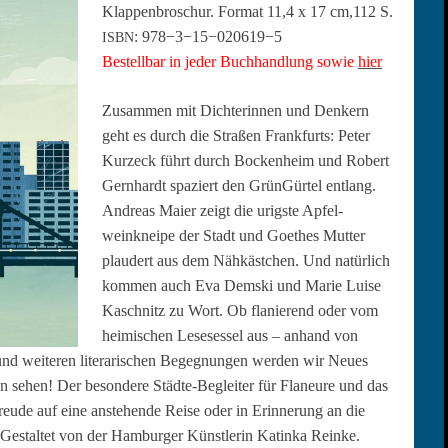
Klap­pen­broschur. For­mat 11,4 x 17 cm,
112 S.
: 978−3−15−020619−5
ISBN
Bestell­bar in jed­er Buch­hand­lung sowie
hier
Zusam­men mit Dich­terin­nen und Denkern
geht es durch die Straßen Frank­furts: Peter
Kurzeck führt durch Bock­en­heim und Robert
Gern­hardt spaziert den GrünGür­tel ent­lang.
Andreas Maier zeigt die urig­ste Apfel­
weinkneipe der Stadt und Goethes Mut­ter
plaud­ert aus dem Nähkästchen. Und natür­lich
kom­men auch Eva Dem­s­ki und Marie Luise
Kaschnitz zu Wort. Ob flanierend oder vom
heimis­chen Leseses­sel aus – anhand von
d weit­eren lit­er­arischen Begeg­nun­gen wer­den wir Neues
en sehen!
Der beson­dere Städte-Begleit­er für Fla­neure und das
or­freude auf eine anste­hende Reise oder in Erin­nerung an die
Gestal­tet von der Ham­burg­er Kün­st­lerin Katin­ka Reinke.