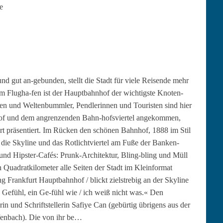
e
und gut an-gebun­den, stellt die Stadt für viele Reisende mehr
m Flugha-fen ist der Haupt­bahn­hof der wichtig­ste Knoten-
en und Wel­tenbumm­ler, Pend­lerin­nen und Touris­ten sind hier
of und dem angren­zen­den Bahn-hofsvier­tel angekom­men,
t präsen­tiert. Im Rück­en den schö­nen Bahn­hof, 1888 im Stil
f die Sky­line und das Rotlichtvier­tel am Fuße der Banken­
 und Hip­ster-Cafés: Prunk-Architek­tur, Bling-bling und Müll
uadratk­ilo­me­ter alle Seit­en der Stadt im Kle­in­for­mat
 Frank­furt Haupt­bahn­hof / blickt ziel­stre­big an der Sky­line
in Gefühl, ein Ge-fühl wie / ich weiß nicht was.« Den
in und Schrift­stel­lerin Safiye Can (gebür­tig übri­gens aus der
ffen­bach). Die von ihr be…