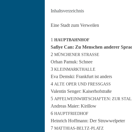
Inhaltsverze­ich­nis
Eine Stadt zum Verweilen
1
HAUPTBAHNHOF
Safiye Can: Zu Men­schen ander­er Spra
2
MÜNCHENER
STRASSE
Orhan Pamuk: Schnee
3
KLEINMARKTHALLE
Eva Dem­s­ki: Frank­furt ist anders
4
ALTE
OPER
UND
FRESSGASS
Valentin Sen­ger: Kaiserhofstraße
5
:
APFELWEINWIRTSCHAFTEN
ZUR
STA
Andreas Maier: Kirillow
6
HAUPTFRIEDHOF
Hein­rich Hoff­mann: Der Struwwelpeter
7
MATTHIAS-BELTZ-PLATZ