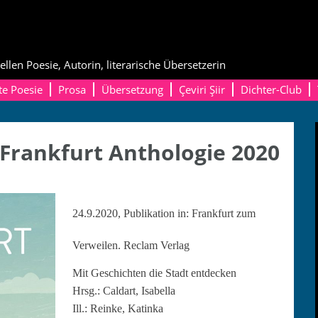
ellen Poesie, Autorin, literarische Übersetzerin
te Poesie
Prosa
Übersetzung
Çeviri Şiir
Dichter-Club
Frankfurt Anthologie 2020
24.9.2020,
Publikation in: Frankfurt zum
Verweilen. Reclam Verlag
Mit Geschicht­en die Stadt entdecken
Hrsg.: Cal­dart, Isabella
Ill.: Reinke, Katinka