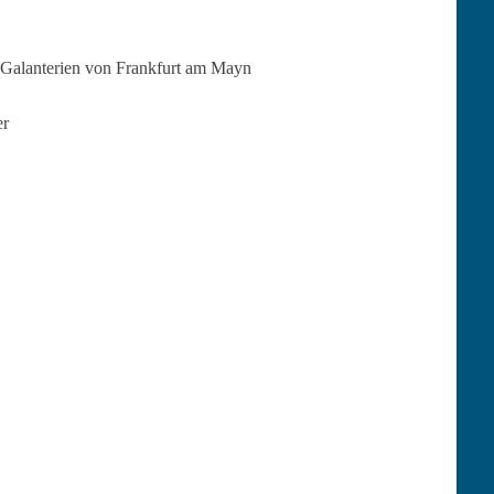
e Galante­rien von Frank­furt am Mayn
er