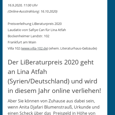
16.9.2020, 11:00 Uhr
(Online-Ausstrahlung: 16.10.2020)
Preisver­lei­hung LiB­er­atur­preis 2020
Lau­da­tio von Safiye Can für Lina Atfah
Bock­en­heimer Land­str. 102
Frank­furt am Main
Vil­la 102 (
www.villa-102.de
) (ehem. Literaturhaus-Gebäude)
Der LiBeraturpreis 2020 geht
an Lina Atfah
(Syrien/Deutschland) und wird
in diesem Jahr online verliehen!
Aber Sie kön­nen von Zuhause aus dabei sein,
wenn Ani­ta Dja­fari Blu­men­strauß, Urkunde und
einen Scheck über das Preis­geld in Höhe von