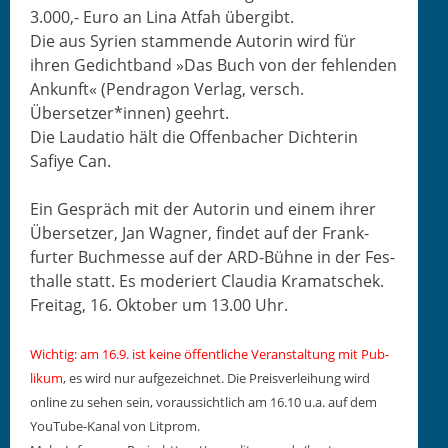
3.000,- Euro an Lina Atfah übergibt.
Die aus Syrien stam­mende Autorin wird für
ihren Gedicht­band »Das Buch von der fehlen­den
Ankun­ft« (Pen­drag­on Ver­lag, ver­sch.
Übersetzer*innen) geehrt.
Die Lau­da­tio hält die Offen­bach­er Dich­terin
Safiye Can.
Ein Gespräch mit der Autorin und einem ihrer
Über­set­zer, Jan Wag­n­er, find­et auf der Frank­
furter Buchmesse auf der ARD-Bühne in der Fes­
thalle statt. Es mod­eriert Clau­dia Kramatschek.
Fre­itag, 16. Okto­ber um 13.00 Uhr.
Wichtig: am 16.9. ist keine öffentliche Ver­anstal­tung mit Pub­
likum
, es wird nur aufgeze­ich­net. Die Preisver­lei­hung wird
online zu sehen sein, voraus­sichtlich am 16.10 u.a. auf dem
YouTube-Kanal von Litprom.