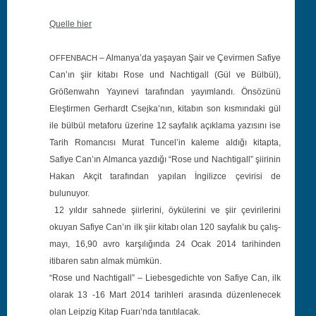
Quelle hier
– Almanya’da yaşayan Şair ve Çevir­men Safiye
OFFENBACH
Can’ın şiir kitabı Rose und Nachti­gall (Gül ve Bül­bül),
Größen­wahn Yayınevi tarafın­dan yayım­landı. Önsözünü
Eleştir­men Ger­hardt Csejka’nın, kitabın son kıs­mın­da­ki gül
ile bül­bül metaforu üzer­ine 12 say­falık açık­la­ma yazısını ise
Tar­ih Romancısı Murat Tuncel’in kaleme aldığı kitap­ta,
Safiye Can’ın Alman­ca yazdığı “Rose und Nachti­gall” şiirinin
Hakan Akçit tarafın­dan yapılan İngilizce çevirisi de
bulunuyor.
12 yıldır sahnede şiir­leri­ni, öykü­leri­ni ve şiir çevir­i­leri­ni
okuyan Safiye Can’ın ilk şiir kitabı olan 120 say­falık bu çalış­
mayı, 16,90 avro karşılığın­da 24 Ocak 2014 tar­i­hin­den
itibaren satın almak mümkün.
“Rose und Nachti­gall” – Liebesgedichte‬ von Safiye Can, ilk
olarak 13 ‑16 Mart 2014 tar­ih­leri arasın­da düzen­lenecek
olan Leipzig Kitap Fuarı’nda tanıtılacak.