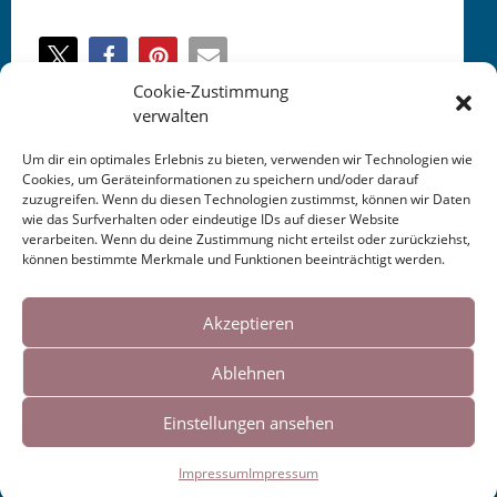
Cookie-Zustimmung
verwalten
This entry was posted in
KALENDER
. Bookmark the
Um dir ein optimales Erlebnis zu bieten, verwenden wir Technologien wie
Cookies, um Geräteinformationen zu speichern und/oder darauf
permalink
.
zuzugreifen. Wenn du diesen Technologien zustimmst, können wir Daten
wie das Surfverhalten oder eindeutige IDs auf dieser Website
verarbeiten. Wenn du deine Zustimmung nicht erteilst oder zurückziehst,
Post
←
Das Debüt! “Rose und
Fixpoetry: Besprechung
können bestimmte Merkmale und Funktionen beeinträchtigt werden.
Nachtigall” —
Rose und Nachtigall
→
Cookies helfen uns bei der Bereitstellung
navigation
Liebesgedichte von Safiye
unserer Inhalte und Dienste. Durch die
Akzeptieren
Can
weitere Nutzung der Webseite stimmen Sie
Ablehnen
der Verwendung von Cookies zu.
Einstellungen ansehen
Impressum
|
Links
Okay!
Impressum
Impressum