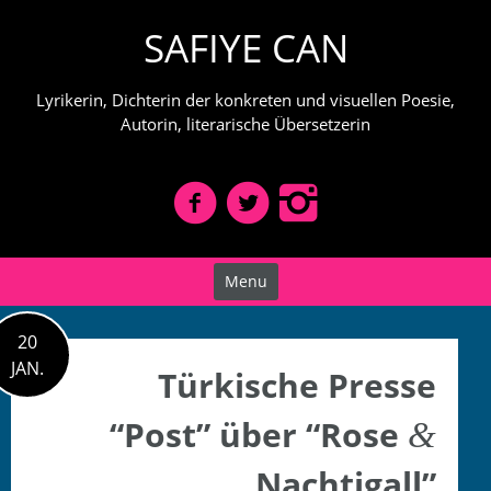
Skip
SAFIYE CAN
to
content
Lyrikerin, Dichterin der konkreten und visuellen Poesie,
Autorin, literarische Übersetzerin
Menu
20
JAN.
Türkische Presse
“Post” über “Rose
&
Nachtigall”