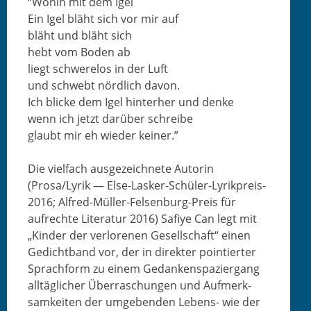
“Wohin mit dem Igel
Ein Igel bläht sich vor mir auf
bläht und bläht sich
hebt vom Boden ab
liegt schw­ere­los in der Luft
und schwebt nördlich davon.
Ich blicke dem Igel hin­ter­her und denke
wenn ich jet­zt darüber schreibe
glaubt mir eh wieder keiner.”
Die vielfach aus­geze­ich­nete Autorin
(Prosa/Lyrik — Else-Lasker-Schüler-Lyrikpreis-
2016; Alfred-Müller-Felsen­burg-Preis für
aufrechte Lit­er­atur 2016) Safiye Can legt mit
„Kinder der ver­lore­nen Gesellschaft“ einen
Gedicht­band vor, der in direk­ter pointiert­er
Sprach­form zu einem Gedankenspazier­gang
alltäglich­er Über­raschun­gen und Aufmerk­
samkeit­en der umgeben­den Lebens- wie der