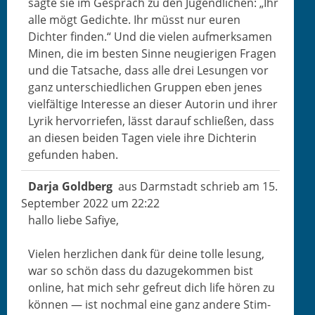
sagte sie im Gespräch zu den Jugendlichen: „Ihr
alle mögt Gedichte. Ihr müsst nur euren
Dichter find­en.“ Und die vie­len aufmerk­samen
Minen, die im besten Sinne neugieri­gen Fra­gen
und die Tat­sache, dass alle drei Lesun­gen vor
ganz unter­schiedlichen Grup­pen eben jenes
vielfältige Inter­esse an dieser Autorin und ihrer
Lyrik her­vor­riefen, lässt darauf schließen, dass
an diesen bei­den Tagen viele ihre Dich­terin
gefun­den haben.
Dar­ja Goldberg
aus
Darmstadt
schrieb am
15.
Sep­tem­ber 2022
um
22:22
hal­lo liebe Safiye,
Vie­len her­zlichen dank für deine tolle lesung,
war so schön dass du dazugekom­men bist
online, hat mich sehr gefreut dich life hören zu
kön­nen — ist nochmal eine ganz andere Stim­