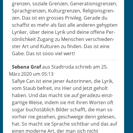
gren­zen, soziale Gren­zen, Gen­er­a­tions­gren­zen,
Sprach­gren­zen, Kul­tur­gren­zen, Reli­gion­s­gren­
zen. Das ist ein gross­es Priv­i­leg. Ger­ade du
schaffst es mehr als fast alle anderen gehypten
Lyrik­er, über deine Lyrik und deine offene Per­
sön­lichkeit Zugang zu Men­schen ver­schieden­
ster Art und Kul­turen zu find­en. Das ist eine
Gabe. Das ist sooo viel wert!
Sebana Graf
aus
Stadtroda
schrieb am
25.
März 2020
um
05:13
Safiye Can ist eine jen­er Autorin­nen, die Lyrik,
vom Staub befre­it, ins Hier und Jet­zt geholt
haben. Und das macht sie auf ger­adezu einzi­
gar­tige Weise, indem sie mit ihren Worten oft
sog­ar buch­stäblich Bilder schafft, die man so
vorher nie gese­hen, geschweige denn gele­sen,
hat. So macht sie Sprache sicht­bar und das auf
einen mod­erne Art, der man sich nicht