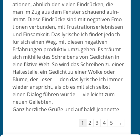
a­tio­nen, ähn­lich den vie­len Ein­drück­en, die
man im Zug aus dem Fen­ster schauend aufn­
immt. Diese Ein­drücke sind mit neg­a­tiv­en Emo­
tio­nen ver­bun­den, mit Frus­tra­tionser­leb­nis­sen
und Ein­samkeit. Das lyrische Ich find­et jedoch
für sich einen Weg, mit diesen neg­a­tiv­en
Erfahrun­gen pro­duk­tiv umzuge­hen. Es träumt
sich mith­il­fe des Schreibens von Gedicht­en in
eine fik­tive Welt. So wird das Schreiben zu ein­er
Hal­testelle, ein Gedicht zu ein­er Wolke oder
Blume, der Leser — den das lyrische Ich immer
wieder anspricht, als ob es mit sich selb­st
einen Dia­log führen würde — vielle­icht zum
neuen Geliebten.
Ganz her­zliche Grüße und auf bald! Jeannette
Nav­
1
2
3
4
5
→
i­
ga­