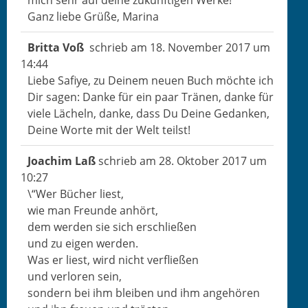
mich sehr auf deine zukün­fti­gen Werke!
Ganz liebe Grüße, Marina
Brit­ta Voß
schrieb am
18. Novem­ber 2017
um
14:44
Liebe Safiye, zu Deinem neuen Buch möchte ich
Dir sagen: Danke für ein paar Trä­nen, danke für
viele Lächeln, danke, dass Du Deine Gedanken,
Deine Worte mit der Welt teilst!
Joachim Laß
schrieb am
28. Okto­ber 2017
um
10:27
\“Wer Büch­er liest,
wie man Fre­unde anhört,
dem wer­den sie sich erschließen
und zu eigen werden.
Was er liest, wird nicht verfließen
und ver­loren sein,
son­dern bei ihm bleiben und ihm angehören