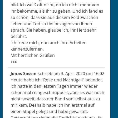
bild. Ich weiß oft nicht, ob ich nicht mehr von
ihr bekomme, als ihr zu geben. Und ich fand es
so schön, dass sie aus diesem Feld zwis­chen
Leben und Tod so tief bezo­gen von Ihnen
sprach. Sie haben, glaube ich, ihr Herz sehr
berührt.
Ich freue mich, nun auch Ihre Arbeit­en
kennenzulernen.
Mit her­zlichen Grüßen
xxx
Jonas Sassin
schrieb am
3. April 2020
um
16:02
Heute habe ich “Rose und Nachti­gall” beendet.
Ich hat­te in den let­zten Tagen immer wieder
schon mal reingeschnup­pert, aber es war noch
nicht soweit, dass der Band von selb­st aus zu
mir kam. Deshalb habe ich ihn erst­mal auf
einen Stapel gelegt und habe gewartet.
Gestern dann riefen die Gedichte nach mir. Es