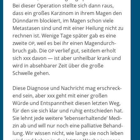
Bei dieser Oper­a­tion stellte sich dann raus,
dass ein großes Karzi­nom in ihrem Magen den
Dün­ndarm block­iert, im Magen schon viele
Metas­tasen sind und mit ein­er Heilung nicht zu
rech­nen ist. Wenige Tage später gab es eine
zweite
, weil es bei ihr einen Magen­durch­
OP
bruch gab. Die
ver­lief gut, seit­dem erholt
OP
sich xxx davon — ist aber unheil­bar krank und
wird in abse­hbar­er Zeit über die große
Schwelle gehen.
Diese Diag­nose und Nachricht mag erschreck­
end sein, aber xxx geht mit ein­er großen
Würde und Entspan­ntheit diesen let­zten Weg,
für den sie sich klar und ruhig entsch­ieden hat.
Sie lehnt jede weit­ere ‘lebenser­hal­tende’ Medi­
zin ab und will nur noch eine pal­lia­tive Behand­
lung. Wir wis­sen nicht, wie lange sie noch leben