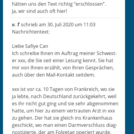
hät­ten uns den Text richtig “erschlossen”.
Ja, wir sind auch oft hier!
v. T
schrieb am
30. Juli 2020
um
11:03
Nachrich­t­en­text:
Liebe Safiye Can
Ich schreibe Ihnen im Auf­trag mein­er Schwest­
er xxx, die Sie seit ein­er Lesung ken­nt. Sie hat
mir von Ihnen erzählt, von Ihren Gesprächen,
auch über den Mail-Kon­takt seitdem.
xxx ist vor ca. 10 Tagen von Frankre­ich, wo sie
ja lebte, nach Deutsch­land zurück­gekehrt, weil
es ihr nicht gut ging und sie sehr abgenom­men
hat­te, um hier zu einem ver­traut­en Arzt in xxx
zu gehen. Der hat sie gle­ich ins Kranken­haus
geschickt, wo man einen Dar­mver­schluss diag­
nos­tizierte, der am Fol­ge­tag operiert wurde.