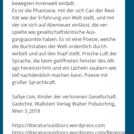
bewegten Innen­welt einlädt.
Es ist die Phan­tasie, mit der sich Can der Real­
ität wie der Erfahrung von Welt stellt, und mit
der sie sich auf Aben­teuer ein­lässt, die ver­
spielte wie gesellschaft­skri­tis­che Aus­
gangspunk­te haben. Es ist eine Poe­sie, welche
die Buch­staben der Welt ordentlich durch­
wirbelt und auf den Kopf stellt. Frische Luft der
Sprache, die beim geöffneten Fen­ster des All­t­
ags here­in­strömt und ein Lächeln zaubern wie
tief nach­den­klich machen kann. Poe­sie mit
großer Sprachkraft.
Safiye
, Kinder der ver­lore­nen Gesellschaft.
CAN
Gedichte. Wall­stein Ver­lag Wal­ter Pobaschnig,
Wien 3_2018
https://literaturoutdoors.wordpress.com
https://literaturoutdoors.wordpress.com/Rezensione