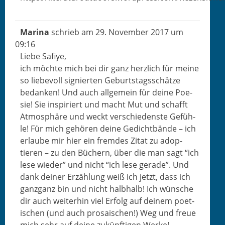
Mari­na
schrieb am
29. Novem­ber 2017
um
09:16
Liebe Safiye,
ich möchte mich bei dir ganz her­zlich für meine
so liebevoll sig­nierten Geburt­stagss­chätze
bedanken! Und auch all­ge­mein für deine Poe­
sie! Sie inspiri­ert und macht Mut und schafft
Atmo­sphäre und weckt ver­schieden­ste Gefüh­
le! Für mich gehören deine Gedicht­bände – ich
erlaube mir hier ein fremdes Zitat zu adop­
tieren – zu den Büch­ern, über die man sagt “ich
lese wieder” und nicht “ich lese ger­ade”. Und
dank dein­er Erzäh­lung weiß ich jet­zt, dass ich
ganz­ganz bin und nicht halb­halb! Ich wün­sche
dir auch weit­er­hin viel Erfolg auf deinem poet­
is­chen (und auch pro­sais­chen!) Weg und freue