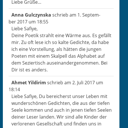
Liebe Grüße…
Anna Gul­czyn­s­ka
schrieb am
1. Sep­tem­
ber 2017
um
18:55
Liebe Safiye,
Deine Poet­ik strahlt eine Wärme aus. Es gefällt
mir. Zu oft lese ich so kalte Gedichte, da habe
ich eine Vorstel­lung, als hät­ten die jun­gen
Poet­en mit einem Skalpell das Alpha­bet auf
dem Sezier­tisch auseinan­dergenom­men. Bei
Dir ist es anders.
Ahmet Yildirim
schrieb am
2. Juli 2017
um
18:14
Liebe Safiye, Du bere­ich­erst unser Leben mit
wun­der­schö­nen Gedicht­en, die aus der tiefen
Seele kom­men und auch in jenen tiefen See­len
dein­er Leser lan­den. Wir sind alle Kinder der
ver­lore­nen Gesellschaft und find­en uns in