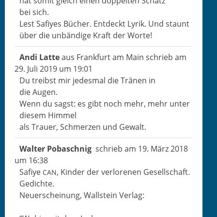
hat somit gle­ich einen dop­pel­ten Schatz
bei sich.
Lest Safiyes Büch­er. Ent­deckt Lyrik. Und staunt
über die unbändi­ge Kraft der Worte!
Andi Lat­te
aus
Frank­furt am Main
schrieb am
29. Juli 2019
um
19:01
Du treib­st mir jedes­mal die Trä­nen in
die Augen.
Wenn du sagst: es gibt noch mehr, mehr unter
diesem Himmel
als Trauer, Schmerzen und Gewalt.
Wal­ter Pobaschnig
schrieb am
19. März 2018
um
16:38
Safiye
, Kinder der ver­lore­nen Gesellschaft.
CAN
Gedichte.
Neuer­schei­n­ung, Wall­stein Verlag: