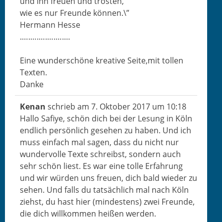
und ihn freuen und trösten,
wie es nur Fre­unde können.\”
Her­mann Hesse
.….….….….….…
Eine wun­der­schöne kreative Seite,mit tollen
Texten.
Danke
Kenan
schrieb am
7. Okto­ber 2017
um
10:18
Hal­lo Safiye, schön dich bei der Lesung in Köln
endlich per­sön­lich gese­hen zu haben. Und ich
muss ein­fach mal sagen, dass du nicht nur
wun­der­volle Texte schreib­st, son­dern auch
sehr schön liest. Es war eine tolle Erfahrung
und wir wür­den uns freuen, dich bald wieder zu
sehen. Und falls du tat­säch­lich mal nach Köln
ziehst, du hast hier (min­destens) zwei Fre­unde,
die dich willkom­men heißen wer­den.