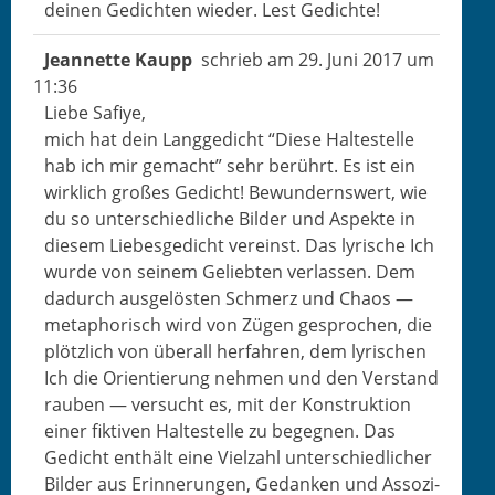
deinen Gedicht­en wieder. Lest Gedichte!
Jean­nette Kaupp
schrieb am
29. Juni 2017
um
11:36
Liebe Safiye,
mich hat dein Langgedicht “Diese Hal­testelle
hab ich mir gemacht” sehr berührt. Es ist ein
wirk­lich großes Gedicht! Bewun­dern­swert, wie
du so unter­schiedliche Bilder und Aspek­te in
diesem Liebesgedicht vere­inst. Das lyrische Ich
wurde von seinem Geliebten ver­lassen. Dem
dadurch aus­gelösten Schmerz und Chaos —
metapho­risch wird von Zügen gesprochen, die
plöt­zlich von über­all her­fahren, dem lyrischen
Ich die Ori­en­tierung nehmen und den Ver­stand
rauben — ver­sucht es, mit der Kon­struk­tion
ein­er fik­tiv­en Hal­testelle zu begeg­nen. Das
Gedicht enthält eine Vielzahl unter­schiedlich­er
Bilder aus Erin­nerun­gen, Gedanken und Assozi­