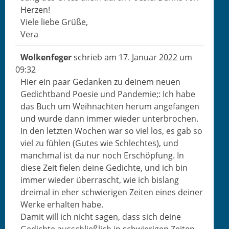
Herzen!
Viele liebe Grüße,
Vera
Wolken­feger
schrieb am
17. Jan­u­ar 2022
um
09:32
Hier ein paar Gedanken zu deinem neuen
Gedicht­band Poe­sie und Pan­demie;: Ich habe
das Buch um Wei­h­nacht­en herum ange­fan­gen
und wurde dann immer wieder unter­brochen.
In den let­zten Wochen war so viel los, es gab so
viel zu fühlen (Gutes wie Schlecht­es), und
manch­mal ist da nur noch Erschöp­fung. In
diese Zeit fie­len deine Gedichte, und ich bin
immer wieder über­rascht, wie ich bis­lang
dreimal in eher schwieri­gen Zeit­en eines dein­er
Werke erhal­ten habe.
Damit will ich nicht sagen, dass sich deine