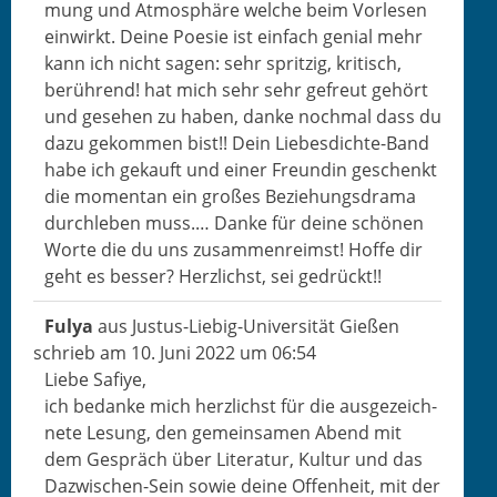
mung und Atmo­sphäre welche beim Vor­lesen
ein­wirkt. Deine Poe­sie ist ein­fach genial mehr
kann ich nicht sagen: sehr spritzig, kri­tisch,
berührend! hat mich sehr sehr gefreut gehört
und gese­hen zu haben, danke nochmal dass du
dazu gekom­men bist!! Dein Liebes­dichte-Band
habe ich gekauft und ein­er Fre­undin geschenkt
die momen­tan ein großes Beziehungs­dra­ma
durch­leben muss.… Danke für deine schö­nen
Worte die du uns zusam­men­reimst! Hoffe dir
geht es bess­er? Her­zlichst, sei gedrückt!!
Fulya
aus
Jus­tus-Liebig-Uni­ver­sität Gießen
schrieb am
10. Juni 2022
um
06:54
Liebe Safiye,
ich bedanke mich her­zlichst für die aus­geze­ich­
nete Lesung, den gemein­samen Abend mit
dem Gespräch über Lit­er­atur, Kul­tur und das
Dazwis­chen-Sein sowie deine Offen­heit, mit der