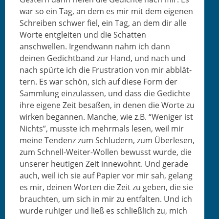
war so ein Tag, an dem es mir mit dem eige­nen
Schreiben schw­er fiel, ein Tag, an dem dir alle
Worte ent­gleit­en und die Schat­ten
anschwellen. Irgend­wann nahm ich dann
deinen Gedicht­band zur Hand, und nach und
nach spürte ich die Frus­tra­tion von mir abblät­
tern. Es war schön, sich auf diese Form der
Samm­lung einzu­lassen, und dass die Gedichte
ihre eigene Zeit besaßen, in denen die Worte zu
wirken began­nen. Manche, wie z.B. “Weniger ist
Nichts”, musste ich mehrmals lesen, weil mir
meine Ten­denz zum Schlud­ern, zum Über­lesen,
zum Schnell-Weit­er-Wollen bewusst wurde, die
unser­er heuti­gen Zeit innewohnt. Und ger­ade
auch, weil ich sie auf Papi­er vor mir sah, gelang
es mir, deinen Worten die Zeit zu geben, die sie
braucht­en, um sich in mir zu ent­fal­ten. Und ich
wurde ruhiger und ließ es schließlich zu, mich