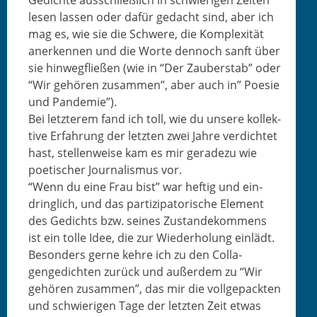
Gedichte auss­chließlich in schwieri­gen Zeit­en
lesen lassen oder dafür gedacht sind, aber ich
mag es, wie sie die Schwere, die Kom­plex­ität
anerken­nen und die Worte den­noch san­ft über
sie hin­wegfließen (wie in “Der Zauber­stab” oder
“Wir gehören zusam­men”, aber auch in” Poe­sie
und Pandemie”).
Bei let­zterem fand ich toll, wie du unsere kollek­
tive Erfahrung der let­zten zwei Jahre verdichtet
hast, stel­len­weise kam es mir ger­adezu wie
poet­is­ch­er Jour­nal­is­mus vor.
“Wenn du eine Frau bist” war heftig und ein­
dringlich, und das par­tizipa­torische Ele­ment
des Gedichts bzw. seines Zus­tandekom­mens
ist ein tolle Idee, die zur Wieder­hol­ung ein­lädt.
Beson­ders gerne kehre ich zu den Col­la­
gengedicht­en zurück und außer­dem zu “Wir
gehören zusam­men”, das mir die voll­gepack­ten
und schwieri­gen Tage der let­zten Zeit etwas