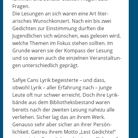
Fragen.
Die Lesun­gen an sich waren eine Art lit­er­
arisches Wun­schkonz­ert. Nach ein bis zwei
Gedicht­en zur Ein­stim­mung durften die
Jugendlichen sich wün­schen, was gele­sen wird,
welche The­men im Fokus ste­hen soll­ten. Im
Grunde waren sie der Kom­pass der Lesung
und so waren auch die einzel­nen Ver­anstal­tun­
gen unter­schiedlich geprägt.
Safiye Cans Lyrik begeis­terte – und dass,
obwohl Lyrik – aller Erfahrung nach – junge
Leute oft nur schw­er erre­icht. Doch ihre Lyrik­
bände aus dem Bib­lio­theks­be­stand waren
bere­its nach der zweit­en Lesung nahezu alle
ver­liehen. Sich­er lag das an ihrem Werk.
Genau­so sehr aber sich­er an ihrer Per­sön­
lichkeit. Getreu ihrem Mot­to „Lest Gedichte!“