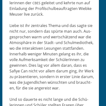
lerin­nen der
geleit­et und kehrte nun auf
CBES
Ein­ladung der Pro­filschul­beauf­tragten Wiebke
Meuser live zurück.
Liebe ist ihr zen­trales The­ma und das sagte sie
nicht nur, son­dern das spürte man auch. Aus­
ge­sprochen warm und wertschätzend war die
Atmo­sphäre in der Stadt- und Schul­me­dio­thek,
wo die inter­ak­tiv­en Lesun­gen stat­tfan­den.
Inner­halb weniger Minuten gelang es ihr, die
volle Aufmerk­samkeit der Schü­lerIn­nen zu
gewin­nen. Dies lag vor allem daran, dass es
Safiye Can nicht vor allem darum ging, ihr Werk
zu präsen­tieren, son­dern in erster Lin­ie darum,
was die Jugendlichen wün­scht­en und braucht­
en, für die sie angereist war.
Und so dauerte es nicht lange und die Schü­
lerin­nen und Schüler stell­ten Fra­gen über