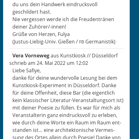
du uns dein Handw­erk ein­drucksvoll
geschildert hast.
Nie vergessen werde ich die Freuden­trä­nen
dein­er Zuhör­er/-innen!
Grüße von Herzen, Fulya
(Jus­tus-Liebig-Univ. Gießen /
Germanistik)
FB
Vera Vorneweg
aus
Kun­stkiosk // Düsseldorf
schrieb am
24. Mai 2022
um
12:02
Liebe Safiye,
danke für deine wun­der­volle Lesung bei dem
Kun­stkiosk-Exper­i­ment in Düs­sel­dorf. Danke
für deine Offen­heit, diese Bar (die eigentlich
kein klas­sis­ch­er Lit­er­atur-Ver­anstal­tung­sort ist)
mit dein­er Poe­sie zu füllen. Es war für mich als
Ver­anstal­terin ganz ein­drucksvoll zu erleben,
wie durch deine Worte ein Raum im Raum ent­
standen ist… eine architek­tonis­che Ver­mes­
sung des Ortes allein durch Poe­sie! Danke von