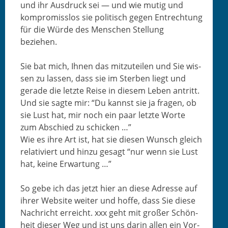
und ihr Aus­druck sei — und wie mutig und
kom­pro­miss­los sie poli­tisch gegen Entrech­tung
für die Würde des Men­schen Stel­lung
beziehen.
Sie bat mich, Ihnen das mitzuteilen und Sie wis­
sen zu lassen, dass sie im Ster­ben liegt und
ger­ade die let­zte Reise in diesem Leben antritt.
Und sie sagte mir: “Du kannst sie ja fra­gen, ob
sie Lust hat, mir noch ein paar let­zte Worte
zum Abschied zu schicken …”
Wie es ihre Art ist, hat sie diesen Wun­sch gle­ich
rel­a­tiviert und hinzu gesagt “nur wenn sie Lust
hat, keine Erwartung …”
So gebe ich das jet­zt hier an diese Adresse auf
ihrer Web­site weit­er und hoffe, dass Sie diese
Nachricht erre­icht. xxx geht mit großer Schön­
heit dieser Weg und ist uns darin allen ein Vor­