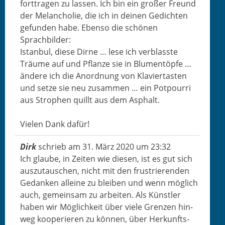
fort­tra­gen zu lassen. Ich bin ein großer Fre­und
der Melan­cholie, die ich in deinen Gedicht­en
gefun­den habe. Eben­so die schö­nen
Sprachbilder:
Istan­bul, diese Dirne … lese ich verblasste
Träume auf und Pflanze sie in Blu­men­töpfe …
ändere ich die Anord­nung von Klavier­tas­ten
und set­ze sie neu zusam­men … ein Pot­pour­ri
aus Stro­phen quillt aus dem Asphalt.
Vie­len Dank dafür!
Dirk
schrieb am
31. März 2020
um
23:32
Ich glaube, in Zeit­en wie diesen, ist es gut sich
auszu­tauschen, nicht mit den frus­tri­eren­den
Gedanken alleine zu bleiben und wenn möglich
auch, gemein­sam zu arbeit­en. Als Kün­stler
haben wir Möglichkeit über viele Gren­zen hin­
weg kooperieren zu kön­nen, über Herkun­fts­