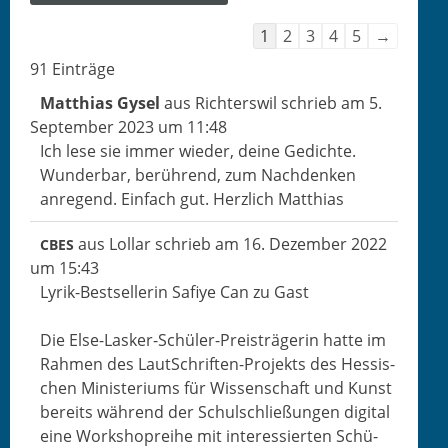
Nav­
1
2
3
4
5
→
i­
91 Ein­träge
ga­
Matthias Gysel
aus
Richterswil
schrieb am
5.
tion
Sep­tem­ber 2023
um
11:48
der
Ich lese sie immer wieder, deine Gedichte.
Gäste­
Wun­der­bar, berührend, zum Nach­denken
buch­
anre­gend. Ein­fach gut. Her­zlich Matthias
liste
aus
Lollar
schrieb am
16. Dezem­ber 2022
CBES
um
15:43
Lyrik-Best­sel­lerin Safiye Can zu Gast
Die Else-Lasker-Schüler-Preisträgerin hat­te im
Rah­men des LautSchriften-Pro­jek­ts des Hes­sis­
chen Min­is­teri­ums für Wis­senschaft und Kun­st
bere­its während der Schulschließun­gen dig­i­tal
eine Work­shoprei­he mit inter­essierten Schü­