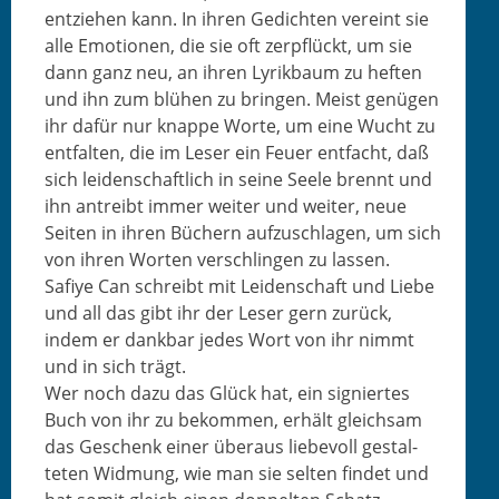
entziehen kann. In ihren Gedicht­en vere­int sie
alle Emo­tio­nen, die sie oft zerpflückt, um sie
dann ganz neu, an ihren Lyrik­baum zu heften
und ihn zum blühen zu brin­gen. Meist genü­gen
ihr dafür nur knappe Worte, um eine Wucht zu
ent­fal­ten, die im Leser ein Feuer ent­facht, daß
sich lei­den­schaftlich in seine Seele bren­nt und
ihn antreibt immer weit­er und weit­er, neue
Seit­en in ihren Büch­ern aufzuschla­gen, um sich
von ihren Worten ver­schlin­gen zu lassen.
Safiye Can schreibt mit Lei­den­schaft und Liebe
und all das gibt ihr der Leser gern zurück,
indem er dankbar jedes Wort von ihr nimmt
und in sich trägt.
Wer noch dazu das Glück hat, ein sig­niertes
Buch von ihr zu bekom­men, erhält gle­ich­sam
das Geschenk ein­er über­aus liebevoll gestal­
teten Wid­mung, wie man sie sel­ten find­et und