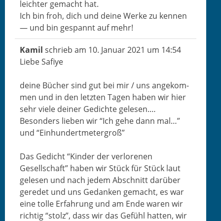
leichter gemacht hat.
Ich bin froh, dich und deine Werke zu ken­nen
— und bin ges­pan­nt auf mehr!
Kamil
schrieb am
10. Jan­u­ar 2021
um
14:54
Liebe Safiye
deine Büch­er sind gut bei mir / uns angekom­
men und in den let­zten Tagen haben wir hier
sehr viele dein­er Gedichte gelesen.…
Beson­ders lieben wir “Ich gehe dann mal…”
und “Ein­hun­dert­meter­groß”
Das Gedicht “Kinder der ver­lore­nen
Gesellschaft” haben wir Stück für Stück laut
gele­sen und nach jedem Abschnitt darüber
gere­det und uns Gedanken gemacht, es war
eine tolle Erfahrung und am Ende waren wir
richtig “stolz”, dass wir das Gefühl hat­ten, wir