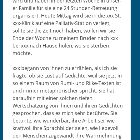
wird und haben in der let­zten Woche in unser­
er Fam­i­lie für sie eine 24 Stun­den-Betreu­ung
organ­isiert. Heute Mit­tag wird sie in die xxx St.
xxx-Klinik auf eine Pal­lia­tiv-Sta­tion ver­legt,
sollte sie die Zeit noch haben, wollen wir sie
Ende der Woche zu meinem Brud­er nach xxx
bei xxx nach Hause holen, wo sie ster­ben
möchte.
xxx begann von Ihnen zu erzählen, als ich sie
fragte, ob sie Lust auf Gedichte, weil sie jet­zt in
so einem Raum von Rumi- und Rilke-Tex­ten ist
und immer metapho­risch­er spricht. Sie hat
daraufhin mit ein­er solchen tiefen
Wertschätzung von Ihnen und ihren Gedicht­en
gesprochen, dass es mich sehr berührte. Sie
betonte, wie wun­der­bar, ihre Arbeit sei, wie
kraftvoll ihre Sprach­bilder seien, wie liebevoll
den Men­schen zuge­wandt ihre Wahrnehmung