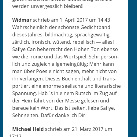
wer­den unvergesslich bleiben!!
Wid­mar
schrieb am
1. April 2017
um
14:43
Wahrschein­lich der schön­ste Gedicht­band
dieses Jahres: bild­mächtig, sprachge­waltig,
zärtlich, iro­nisch, wütend, rebel­lisch — alles!
Safiye Can beherrscht den Hohen Ton eben­so
wie die Ironie und das Wort­spiel. Sehr per­sön­
lich und zugle­ich all­ge­me­ingültig: Mehr kann
man über Poe­sie nicht sagen, mehr nicht von
ihr ver­lan­gen. Dieses Buch enthält und trans­
portiert eine enorme seel­is­che und lit­er­arische
Span­nung. Hab´s in einem Rutsch im Zug auf
der Heim­fahrt von der Messe gele­sen und
bereue kein Wort. Das ist sel­ten, liebe Safiye.
Sehr sel­ten. Dafür danke ich Dir.
Michael Held
schrieb am
21. März 2017
um
17:12