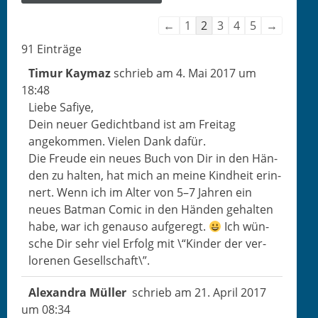
Nav­
←
1
2
3
4
5
→
i­
91 Ein­träge
ga­
Timur Kay­maz
schrieb am
4. Mai 2017
um
tion
18:48
der
Liebe Safiye,
Gäste­
Dein neuer Gedicht­band ist am Fre­itag
buch­
angekom­men. Vie­len Dank dafür.
liste
Die Freude ein neues Buch von Dir in den Hän­
den zu hal­ten, hat mich an meine Kind­heit erin­
nert. Wenn ich im Alter von 5–7 Jahren ein
neues Bat­man Com­ic in den Hän­den gehal­ten
habe, war ich genau­so aufgeregt.
Ich wün­
sche Dir sehr viel Erfolg mit \“Kinder der ver­
lore­nen Gesellschaft\”.
Alexan­dra Müller
schrieb am
21. April 2017
um
08:34