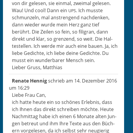
von dir gele­sen, sie ein­mal, zweimal gele­sen.
Wau! Und cool! Dann ein
. Ich musste
UPS
schmun­zeln, mal anstren­gend nach­denken,
dann wieder wurde mein Herz ganz tief
berührt. Die Zeilen so fein, so fil­igran, dann
direkt und klar, so gren­zend, so weit. Die Hal­
testellen. Ich werde mir auch eine bauen. Ja, ich
liebe Gedichte, ich liebe deine Gedichte. Du
musst ein wun­der­bar­er Men­sch sein.
Lieber Gruss, Matthias
Renate Hen­nig
schrieb am
14. Dezem­ber 2016
um
16:29
Liebe Frau Can,
ich hat­te heute ein so schönes Erleb­nis, dass
ich Ihnen das direkt schreiben möchte. Heute
Nach­mit­tag habe ich einen 6 Monate alten Jun­
gen betreut und ihm Ihre Texte aus den Büch­
ern vorge­le­sen, da ich selb­st sehr neugierig