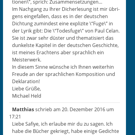
tio­nen\”, sprich: Zusammensetzungen…
Im Nach­gang zu Ihrer Dicher­lesung ist mir übri­
gens einge­fall­en, dass es in der deutschen
Dich­tung zumin­d­est eine explizite \“Fuge\” in
der Lyrik gibt: Die \“Todesfuge\” von Paul Celan.
Sie ist zwar sehr düster und the­ma­tisiert das
dunkel­ste Kapi­tel in der deutschen Geschichte,
ist meines Eracht­ens aber sprach­lich ein
Meisterwerk.
In diesem Sinne wün­sche ich Ihnen weit­er­hin
Freude an der sprach­lichen Kom­po­si­tion und
Deklaration!
Liebe Grüße,
Michael Held
Matthias
schrieb am
20. Dezem­ber 2016
um
17:21
Liebe Safiye, ich erlaube mir du zu sagen. Ich
habe die Büch­er gekriegt, habe einige Gedichte