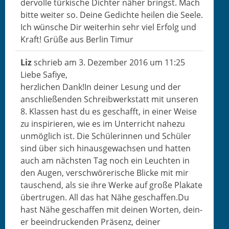
der­volle türkische Dichter näher bringst. Mach
bitte weit­er so. Deine Gedichte heilen die Seele.
Ich wün­sche Dir weit­er­hin sehr viel Erfolg und
Kraft! Grüße aus Berlin Timur
Liz
schrieb am
3. Dezem­ber 2016
um
11:25
Liebe Safiye,
her­zlichen Dank!In dein­er Lesung und der
anschließen­den Schreib­w­erk­statt mit unseren
8. Klassen hast du es geschafft, in ein­er Weise
zu inspiri­eren, wie es im Unter­richt nahezu
unmöglich ist. Die Schü­lerin­nen und Schüler
sind über sich hin­aus­gewach­sen und hat­ten
auch am näch­sten Tag noch ein Leucht­en in
den Augen, ver­schwörerische Blicke mit mir
tauschend, als sie ihre Werke auf große Plakate
übertru­gen. All das hat Nähe geschaffen.Du
hast Nähe geschaf­fen mit deinen Worten, dein­
er beein­druck­enden Präsenz, dein­er