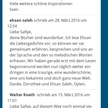
Viele weit­ere schöne Inspirationen
Sven
ehsan saleh
schrieb am
28. März 2016
um
12:54
Liebe Safiye,
deine Büch­er sind wun­der­bar. Ich lese Ehsan
die Liebesgedichte vor, so kön­nen wir sie
gemein­sam erfahren, besprechen und uns an
der Sprache und den so melodis­chen Worten
erfreuen. Wir haben ger­ade erst mit dem Lesen
begonnenund wer­den nun täglich weit­er ein­
drin­gen in eine trau­rige, eine wun­der­schöne,
eine uns bekan­nte und doch ganz neue Welt.
Danke, Dorothee und Ehsan Saleh, Oyten.
Wal­ter Koeth
schrieb am
15. März 2016
um
11:01
Liebe Safiye, auf diesem Weg noch ein­mal vie­