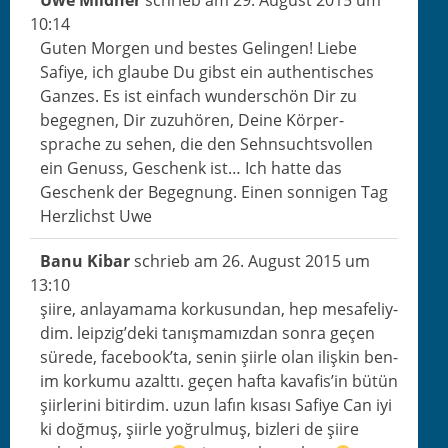
Uwe Mild­ner
schrieb am
29. August 2015
um
10:14
Guten Mor­gen und bestes Gelin­gen! Liebe
Safiye, ich glaube Du gib­st ein authen­tis­ches
Ganzes. Es ist ein­fach wun­der­schön Dir zu
begeg­nen, Dir zuzuhören, Deine Kör­per­
sprache zu sehen, die den Sehn­suchtsvollen
ein Genuss, Geschenk ist… Ich hat­te das
Geschenk der Begeg­nung. Einen son­ni­gen Tag
Her­zlichst Uwe
Banu Kibar
schrieb am
26. August 2015
um
13:10
şiire, anlaya­ma­ma korkusun­dan, hep mesafe­liy­
dim. leipzig’de­ki tanış­mamız­dan son­ra geçen
sürede, face­book’­ta, senin şiir­le olan ilişkin ben­
im korku­mu azalt­tı. geçen haf­ta kavafis’in bütün
şiir­leri­ni bitirdim. uzun lafın kısası Safiye Can iyi
ki doğ­muş, şiir­le yoğrul­muş, biz­leri de şiire