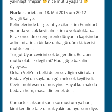
yakın­laştır­mışsın
nice mut­lu yaşlara
Nur­ki
schrieb am
18. Mai 2015
um
20:12
Sevgili Safiye,
Kelimelerinde bir gez­in­tiye cik­mistim Frank­furt
yol­un­da ve cok keyif almistim o yol­cu­luk­tan…
Biraz önce de o ren­garenk dünyanin kapisin­dan
adim­i­mi atin­ca bir kez daha gördüm ki; icerisi
muhtesem…
Turgut Uyar ceviri­ni cok begendim. Beraber
mut­lu ola­bi­liz degil mi? Hadi göge bakalim
öyleyse…
Orhan Veli\’nin bel­ki de en sevdigim siiri olan
Bedava\‘yi da say­fan­da görmek cok key­i­fliy­di.
Ceviri muht­e­sem olmus yine. Hay­al kur­mak da
beda­va hem, masal din­le­mek de…
Cumarte­si aksa­mi sana sor­mus­tum ya hani;
kimi kendine tarz olarak yakin buluy­or­sun diye.