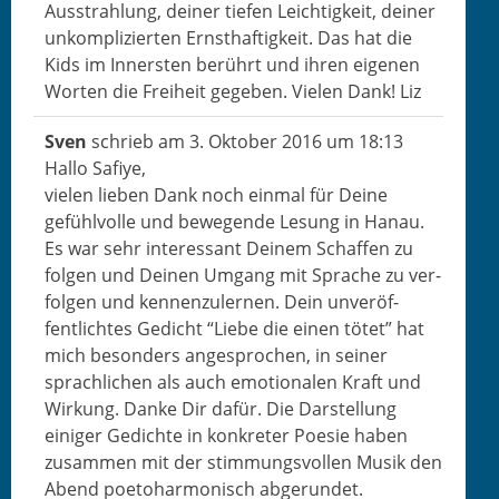
Ausstrahlung, dein­er tiefen Leichtigkeit, dein­er
unkom­plizierten Ern­sthaftigkeit. Das hat die
Kids im Inner­sten berührt und ihren eige­nen
Worten die Frei­heit gegeben. Vie­len Dank! Liz
Sven
schrieb am
3. Okto­ber 2016
um
18:13
Hal­lo Safiye,
vie­len lieben Dank noch ein­mal für Deine
gefüh­lvolle und bewe­gende Lesung in Hanau.
Es war sehr inter­es­sant Deinem Schaf­fen zu
fol­gen und Deinen Umgang mit Sprache zu ver­
fol­gen und ken­nen­zuler­nen. Dein unveröf­
fentlicht­es Gedicht “Liebe die einen tötet” hat
mich beson­ders ange­sprochen, in sein­er
sprach­lichen als auch emo­tionalen Kraft und
Wirkung. Danke Dir dafür. Die Darstel­lung
einiger Gedichte in konkreter Poe­sie haben
zusam­men mit der stim­mungsvollen Musik den
Abend poe­t­o­har­monisch abgerundet.