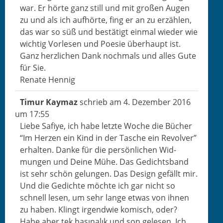
war. Er hörte ganz still und mit großen Augen
zu und als ich aufhörte, fing er an zu erzählen,
das war so süß und bestätigt ein­mal wieder wie
wichtig Vor­lesen und Poe­sie über­haupt ist.
Ganz her­zlichen Dank nochmals und alles Gute
für Sie.
Renate Hennig
Timur Kay­maz
schrieb am
4. Dezem­ber 2016
um
17:55
Liebe Safiye, ich habe let­zte Woche die Büch­er
“Im Herzen ein Kind in der Tasche ein Revolver”
erhal­ten. Danke für die per­sön­lichen Wid­
mungen und Deine Mühe. Das Gedichts­band
ist sehr schön gelun­gen. Das Design gefällt mir.
Und die Gedichte möchte ich gar nicht so
schnell lesen, um sehr lange etwas von ihnen
zu haben. Klingt irgend­wie komisch, oder?
Habe aber tek başı­nalık und son gele­sen. Ich