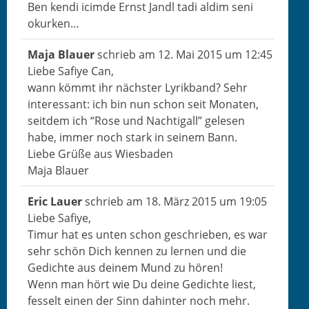
Ben ken­di icimde Ernst Jan­dl tadi aldim seni
okurken…
Maja Blauer
schrieb am
12. Mai 2015
um
12:45
Liebe Safiye Can,
wann kömmt ihr näch­ster Lyrik­band? Sehr
inter­es­sant: ich bin nun schon seit Monat­en,
seit­dem ich “Rose und Nachti­gall” gele­sen
habe, immer noch stark in seinem Bann.
Liebe Grüße aus Wiesbaden
Maja Blauer
Eric Lauer
schrieb am
18. März 2015
um
19:05
Liebe Safiye,
Timur hat es unten schon geschrieben, es war
sehr schön Dich ken­nen zu ler­nen und die
Gedichte aus deinem Mund zu hören!
Wenn man hört wie Du deine Gedichte liest,
fes­selt einen der Sinn dahin­ter noch mehr.