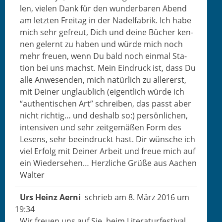
len, vie­len Dank für den wun­der­baren Abend
am let­zten Fre­itag in der Nadelfab­rik. Ich habe
mich sehr gefreut, Dich und deine Büch­er ken­
nen gel­ernt zu haben und würde mich noch
mehr freuen, wenn Du bald noch ein­mal Sta­
tion bei uns machst. Mein Ein­druck ist, dass Du
alle Anwe­senden, mich natür­lich zu allererst,
mit Dein­er unglaublich (eigentlich würde ich
“authen­tis­chen Art” schreiben, das passt aber
nicht richtig… und deshalb so:) per­sön­lichen,
inten­siv­en und sehr zeit­gemäßen Form des
Lesens, sehr beein­druckt hast. Dir wün­sche ich
viel Erfolg mit Dein­er Arbeit und freue mich auf
ein Wieder­se­hen… Her­zliche Grüße aus Aachen
Walter
Urs Heinz Aerni
schrieb am
8. März 2016
um
19:34
Wir freuen uns auf Sie, beim Lit­er­atur­fes­ti­val