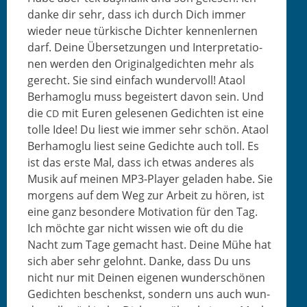
danke dir sehr, dass ich durch Dich immer
wieder neue türkische Dichter ken­nen­ler­nen
darf. Deine Über­set­zun­gen und Inter­pre­ta­tio­
nen wer­den den Orig­i­nalgedicht­en mehr als
gerecht. Sie sind ein­fach wun­der­voll! Ataol
Berhamoglu muss begeis­tert davon sein. Und
die
mit Euren gele­se­nen Gedicht­en ist eine
CD
tolle Idee! Du liest wie immer sehr schön. Ataol
Berhamoglu liest seine Gedichte auch toll. Es
ist das erste Mal, dass ich etwas anderes als
Musik auf meinen MP3-Play­er geladen habe. Sie
mor­gens auf dem Weg zur Arbeit zu hören, ist
eine ganz beson­dere Moti­va­tion für den Tag.
Ich möchte gar nicht wis­sen wie oft du die
Nacht zum Tage gemacht hast. Deine Mühe hat
sich aber sehr gelohnt. Danke, dass Du uns
nicht nur mit Deinen eige­nen wun­der­schö­nen
Gedicht­en beschenkst, son­dern uns auch wun­