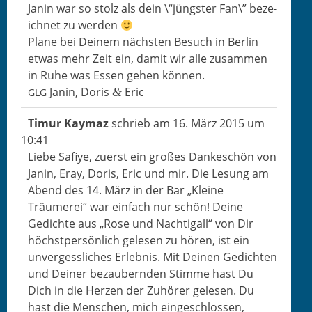
Janin war so stolz als dein \“jüng­ster Fan\” beze­
ich­net zu werden
Plane bei Deinem näch­sten Besuch in Berlin
etwas mehr Zeit ein, damit wir alle zusam­men
in Ruhe was Essen gehen können.
Janin, Doris
Eric
&
GLG
Timur Kay­maz
schrieb am
16. März 2015
um
10:41
Liebe Safiye, zuerst ein großes Dankeschön von
Janin, Eray, Doris, Eric und mir. Die Lesung am
Abend des 14. März in der Bar „Kleine
Träumerei“ war ein­fach nur schön! Deine
Gedichte aus „Rose und Nachti­gall“ von Dir
höch­st­per­sön­lich gele­sen zu hören, ist ein
unvergesslich­es Erleb­nis. Mit Deinen Gedicht­en
und Dein­er beza­ubern­den Stimme hast Du
Dich in die Herzen der Zuhör­er gele­sen. Du
hast die Men­schen, mich eingeschlossen,