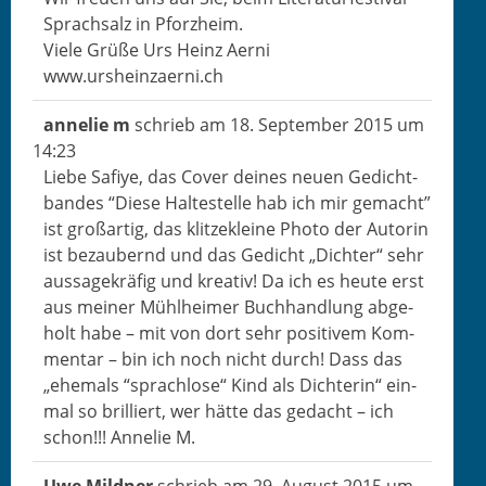
Sprach­salz in Pforzheim.
Viele Grüße Urs Heinz Aerni
www.ursheinzaerni.ch
annelie m
schrieb am
18. Sep­tem­ber 2015
um
14:23
Liebe Safiye, das Cov­er deines neuen Gedicht­
ban­des “Diese Hal­testelle hab ich mir gemacht”
ist großar­tig, das klitzek­leine Pho­to der Autorin
ist beza­ubernd und das Gedicht „Dichter“ sehr
aus­sagekrä­fig und kreativ! Da ich es heute erst
aus mein­er Mühlheimer Buch­hand­lung abge­
holt habe – mit von dort sehr pos­i­tivem Kom­
men­tar – bin ich noch nicht durch! Dass das
„ehe­mals “sprachlose“ Kind als Dich­terin“ ein­
mal so bril­liert, wer hätte das gedacht – ich
schon!!! Annelie M.