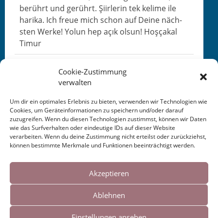
berührt und gerührt. Şiir­lerin tek kelime ile
hari­ka. Ich freue mich schon auf Deine näch­
sten Werke! Yol­un hep açık olsun! Hoşçakal
Timur
wern­er
schrieb am
18. Feb­ru­ar 2015
um
22:13
Cookie-Zustimmung
\“und tauschen worte gegen zitronenfalter\”
verwalten
her­zliche grüße in deine nacht
Um dir ein optimales Erlebnis zu bieten, verwenden wir Technologien wie
Cookies, um Geräteinformationen zu speichern und/oder darauf
zuzugreifen. Wenn du diesen Technologien zustimmst, können wir Daten
Nav­
←
1
2
3
4
5
→
wie das Surfverhalten oder eindeutige IDs auf dieser Website
i­
verarbeiten. Wenn du deine Zustimmung nicht erteilst oder zurückziehst,
ga­
können bestimmte Merkmale und Funktionen beeinträchtigt werden.
tion
Cookies helfen uns bei der Bereitstellung
der
unserer Inhalte und Dienste. Durch die
Akzeptieren
Gäste­
weitere Nutzung der Webseite stimmen Sie
buch­
Ablehnen
der Verwendung von Cookies zu.
liste
Einstellungen ansehen