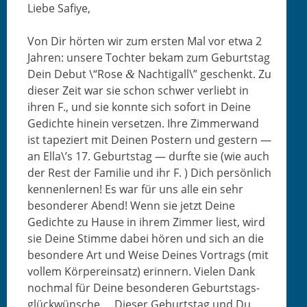
Liebe Safiye,
Von Dir hörten wir zum ersten Mal vor etwa 2
Jahren: unsere Tochter bekam zum Geburt­stag
Dein Debut \“Rose
Nachti­gall\” geschenkt. Zu
&
dieser Zeit war sie schon schw­er ver­liebt in
ihren F., und sie kon­nte sich sofort in Deine
Gedichte hinein ver­set­zen. Ihre Zim­mer­wand
ist tapeziert mit Deinen Postern und gestern —
an Ella\’s 17. Geburt­stag — durfte sie (wie auch
der Rest der Fam­i­lie und ihr F. ) Dich per­sön­lich
ken­nen­ler­nen! Es war für uns alle ein sehr
beson­der­er Abend! Wenn sie jet­zt Deine
Gedichte zu Hause in ihrem Zim­mer liest, wird
sie Deine Stimme dabei hören und sich an die
beson­dere Art und Weise Deines Vor­trags (mit
vollem Kör­pere­in­satz) erin­nern. Vie­len Dank
nochmal für Deine beson­deren Geburt­stags­
glück­wün­sche.… Dieser Geburt­stag und Du