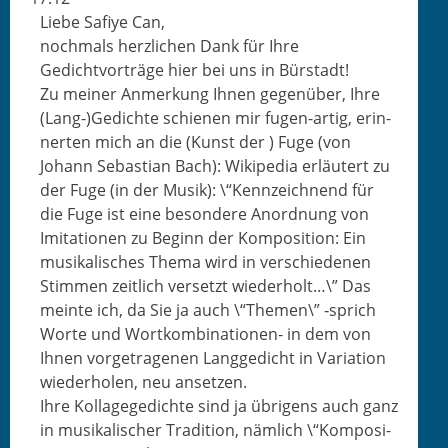
Liebe Safiye Can,
nochmals her­zlichen Dank für Ihre
Gedichtvorträge hier bei uns in Bürstadt!
Zu mein­er Anmerkung Ihnen gegenüber, Ihre
(Lang-)Gedichte schienen mir fugen-artig, erin­
nerten mich an die (Kun­st der ) Fuge (von
Johann Sebas­t­ian Bach): Wikipedia erläutert zu
der Fuge (in der Musik): \“Kennze­ich­nend für
die Fuge ist eine beson­dere Anord­nung von
Imi­ta­tio­nen zu Beginn der Kom­po­si­tion: Ein
musikalis­ches The­ma wird in ver­schiede­nen
Stim­men zeitlich ver­set­zt wieder­holt…\” Das
meinte ich, da Sie ja auch \“The­men\” ‑sprich
Worte und Wortkom­bi­na­tio­nen- in dem von
Ihnen vor­ge­tra­ge­nen Langgedicht in Vari­a­tion
wieder­holen, neu ansetzen.
Ihre Kol­lagegedichte sind ja übri­gens auch ganz
in musikalis­ch­er Tra­di­tion, näm­lich \“Kom­po­si­