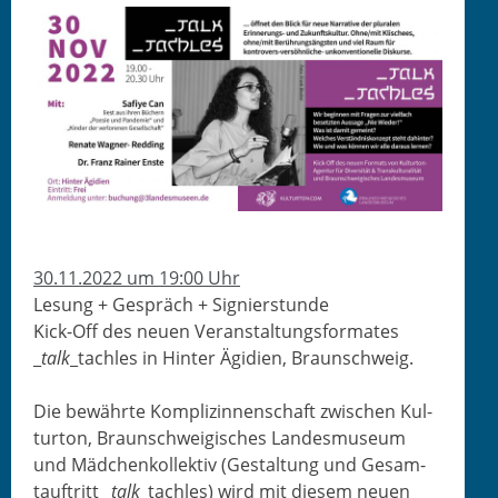
30.11.2022 um 19:00 Uhr
Lesung + Gespräch + Signierstunde
Kick-Off des neuen Ver­anstal­tungs­for­mates
_
talk
_tachles in Hin­ter Ägi­di­en, Braunschweig.
Die bewährte Kom­plizin­nen­schaft zwis­chen Kul­
tur­ton, Braun­schweigis­ches Lan­desmu­se­um
und Mäd­chenkollek­tiv (Gestal­tung und Gesam­
tauftritt _
talk
_tachles) wird mit diesem neuen