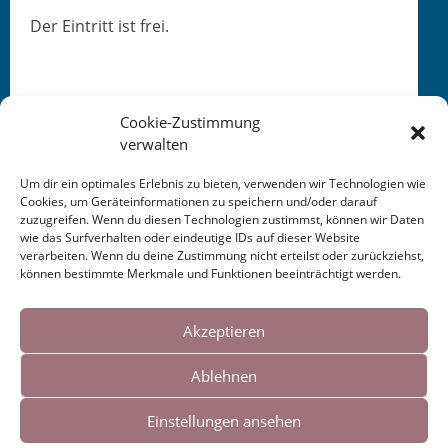
Der Ein­tritt ist frei.
Cookie-Zustimmung
verwalten
Um dir ein optimales Erlebnis zu bieten, verwenden wir Technologien wie
Cookies, um Geräteinformationen zu speichern und/oder darauf
zuzugreifen. Wenn du diesen Technologien zustimmst, können wir Daten
This entry was posted in
KALENDER
. Bookmark the
wie das Surfverhalten oder eindeutige IDs auf dieser Website
permalink
.
verarbeiten. Wenn du deine Zustimmung nicht erteilst oder zurückziehst,
können bestimmte Merkmale und Funktionen beeinträchtigt werden.
Cookies helfen uns bei der Bereitstellung
Post
←
— Das
Schreibwerkstatt
MDR
KULTUR
OHS
unserer Inhalte und Dienste. Durch die
Akzeptieren
Radio 2022
Frankfurt 2022
→
weitere Nutzung der Webseite stimmen Sie
navigation
Ablehnen
der Verwendung von Cookies zu.
Einstellungen ansehen
Impressum
|
Links
Okay!