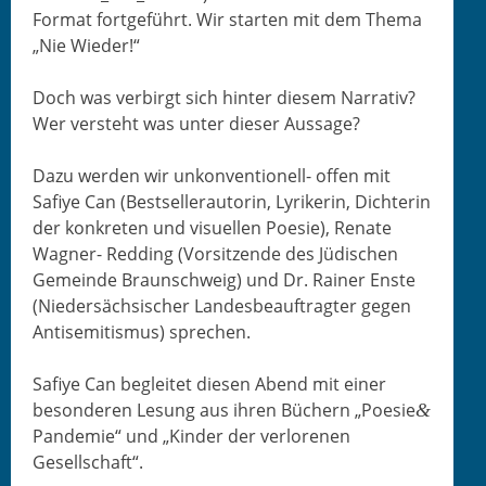
For­mat fort­ge­führt. Wir starten mit dem The­ma
„Nie Wieder!“
Doch was ver­birgt sich hin­ter diesem Nar­ra­tiv?
Wer ver­ste­ht was unter dieser Aussage?
Dazu wer­den wir unkon­ven­tionell- offen mit
Safiye Can (Best­seller­autorin, Lyrik­erin, Dich­terin
der konkreten und visuellen Poe­sie), Renate
Wag­n­er- Red­ding (Vor­sitzende des Jüdis­chen
Gemeinde Braun­schweig) und Dr. Rain­er Enste
(Nieder­säch­sis­ch­er Lan­des­beauf­tragter gegen
Anti­semitismus) sprechen.
Safiye Can begleit­et diesen Abend mit ein­er
beson­deren Lesung aus ihren Büch­ern „Poesie
&
Pan­demie“ und „Kinder der ver­lore­nen
Gesellschaft“.