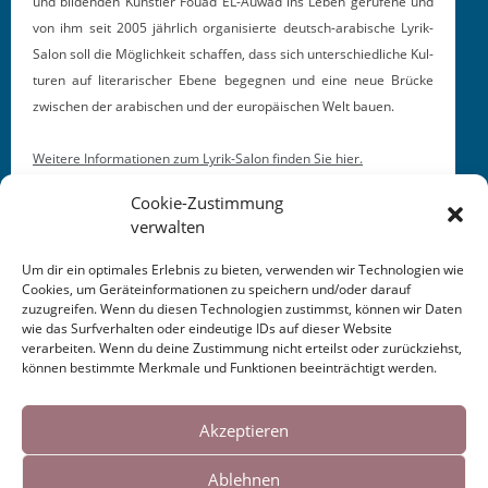
und bilden­den Kün­stler Fouad EL-Auwad ins Leben gerufene und
von ihm seit 2005 jährlich organ­isierte deutsch-ara­bis­che Lyrik-
Salon soll die Möglichkeit schaf­fen, dass sich unter­schiedliche Kul­
turen auf lit­er­arisch­er Ebene begeg­nen und eine neue Brücke
zwis­chen der ara­bis­chen und der europäis­chen Welt bauen.
Weit­ere Infor­ma­tio­nen zum Lyrik-Salon find­en Sie hier.
Cookie-Zustimmung
verwalten
Um dir ein optimales Erlebnis zu bieten, verwenden wir Technologien wie
Cookies, um Geräteinformationen zu speichern und/oder darauf
zuzugreifen. Wenn du diesen Technologien zustimmst, können wir Daten
This entry was posted in
KALENDER
. Bookmark the
wie das Surfverhalten oder eindeutige IDs auf dieser Website
permalink
.
verarbeiten. Wenn du deine Zustimmung nicht erteilst oder zurückziehst,
können bestimmte Merkmale und Funktionen beeinträchtigt werden.
Cookies helfen uns bei der Bereitstellung
Post
←
Frankfurter Rundschau
Unna: Preis für aufrechte
unserer Inhalte und Dienste. Durch die
Akzeptieren
2016
Literatur 2016
→
weitere Nutzung der Webseite stimmen Sie
navigation
Ablehnen
der Verwendung von Cookies zu.