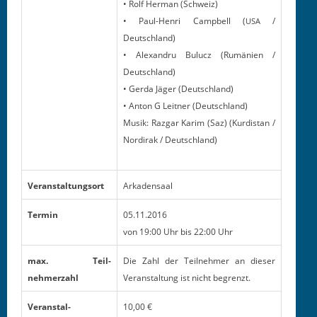
• Rolf Her­man (Schweiz)
• Paul-Hen­ri Camp­bell (
/
USA
Deutschland)
• Alexan­dru Bulucz (Rumänien /
Deutschland)
• Ger­da Jäger (Deutsch­land)
• Anton G Leit­ner (Deutsch­land)
Musik: Raz­gar Karim (Saz) (Kur­dis­tan /
Nordi­rak / Deutschland)
Ver­anstal­tung­sort
Arkaden­saal
Ter­min
05.11.2016
von 19:00 Uhr bis 22:00 Uhr
max. Teil­
Die Zahl der Teil­nehmer an dieser
nehmerzahl
Ver­anstal­tung ist nicht begrenzt.
Ver­anstal­
10,00 €