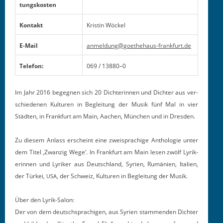
tungskosten
Kon­takt
Kristin Wöck­el
E‑Mail
anmeldung@goethehaus-frankfurt.de
Tele­fon:
069 / 13880–0
Im Jahr 2016 begeg­nen sich 20 Dich­terin­nen und Dichter aus ver­
schiede­nen Kul­turen in Begleitung der Musik fünf Mal in vier
Städten, in Frank­furt am Main, Aachen, München und in Dresden.
Zu diesem Anlass erscheint eine zweis­prachige Antholo­gie unter
dem Titel ‚Zwanzig Wege‘. In Frank­furt am Main lesen zwölf Lyrik­
erin­nen und Lyrik­er aus Deutsch­land, Syrien, Rumänien, Ital­ien,
der Türkei,
, der Schweiz, Kul­turen in Begleitung der Musik.
USA
Über den Lyrik-Salon:
Der von dem deutschsprachi­gen, aus Syrien stam­menden Dichter