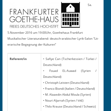
Sa.
5.November 2016 um 19:00Uhr, Goethe­haus Frankfurt
Musikalis­ch­er Lit­er­at­urabend: deutsch-ara­bis­ch­er Lyrik-Salon “Lit­
er­arische Begeg­nung der Kulturen”
Referent/in
• Safiye Can (Tscherkessien / Türkei /
Deutschland)
• Fouad EL-Auwad (Syrien /
Deutschland)
• Christoph Leis­ten (Deutsch­land)
• Fran­co Bion­di (Ital­ien / Deutschland)
• M. Alaaedin Abdul Moula (Syrien)
• Nouri Aljar­rah (Syrien /
)
VAE
• Thi­lo Krause (Deutsch­land / Schweiz)