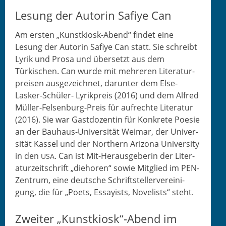
Lesung der Autorin Safiye Can
Am ersten „Kun­stkiosk-Abend“ find­et eine
Lesung der Autorin Safiye Can statt. Sie schreibt
Lyrik und Prosa und über­set­zt aus dem
Türkischen. Can wurde mit mehreren Lit­er­atur­
preisen aus­geze­ich­net, darunter dem Else-
Lasker-Schüler- Lyrikpreis (2016) und dem Alfred
Müller-Felsen­burg-Preis für aufrechte Lit­er­atur
(2016). Sie war Gast­dozentin für Konkrete Poe­sie
an der Bauhaus-Uni­ver­sität Weimar, der Uni­ver­
sität Kas­sel und der North­ern Ari­zona Uni­ver­si­ty
in den
. Can ist Mit-Her­aus­ge­berin der Lit­er­
USA
aturzeitschrift „diehoren“ sowie Mit­glied im PEN-
Zen­trum, eine deutsche Schrift­stellervere­ini­
gung, die für „Poets, Essay­ists, Nov­el­ists“ steht.
Zweiter „Kunstkiosk“-Abend im