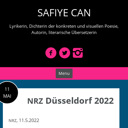
Skip
SAFIYE CAN
to
content
Lyrikerin, Dichterin der konkreten und visuellen Poesie,
Autorin, literarische Übersetzerin
Menu
11
MAI
Düsseldorf 2022
NRZ
, 11.5.2022
NRZ