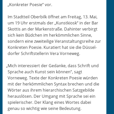
„Konkreter Poe­sie“ vor.
Im Stadt­teil Ober­bilk öffnet am Fre­itag, 13. Mai,
um 19 Uhr erst­mals der „Kun­stkiosk“ in der Bar
Skot­tis an der Marken­straße. Dahin­ter ver­birgt
sich kein Büd­chen im herkömm­lichen Sinne,
son­dern eine zweit­eilige Ver­anstal­tungsrei­he zur
Konkreten Poe­sie. Kuratiert hat sie die Düs­sel­
dor­fer Schrift­stel­lerin Vera Vorneweg.
„
Mich inter­essiert der Gedanke, dass Schrift und
Sprache auch Kun­st sein kön­nen“, sagt
Vorneweg. Texte der Konkreten Poe­sie wür­den
mit der herkömm­lichen Syn­tax brechen und die
Wörter aus ihrem hier­ar­chis­chen Satzge­bilde
her­aus­lösen. Der Umgang mit Sprache sei ein
spielerisch­er. Der Klang eines Wortes dabei
genau so wichtig wie seine Bedeutung.