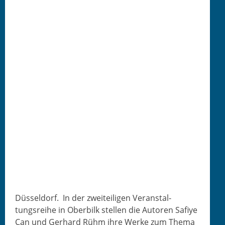
Düs­sel­dorf.
In der zweit­eili­gen Ver­anstal­
tungsrei­he in Ober­bilk stellen die Autoren Safiye
Can und Ger­hard Rühm ihre Werke zum The­ma