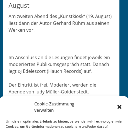
August
Am zweit­en Abend des „Kun­stkiosk“ (19. August)
liest dann der Autor Ger­hard Rühm aus seinen
Werken vor.
Im Anschluss an die Lesun­gen find­et jew­eils ein
mod­eriertes Pub­likums­ge­spräch statt. Danach
legt
Ede­le­scort (Hauch Records) auf.
DJ
Der Ein­tritt ist frei. Mod­eriert wer­den die
Abende von Judy Müller-Goldenstedt.
Cookie-Zustimmung
verwalten
Um dir ein optimales Erlebnis zu bieten, verwenden wir Technologien wie
Cookies, um Geräteinformationen zu speichern und/oder darauf