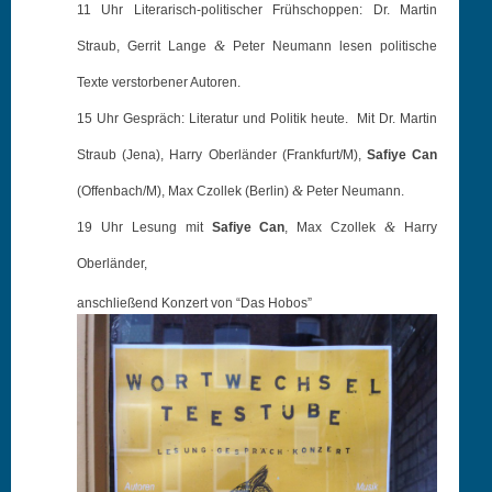
11 Uhr
Literarisch-politischer Frühschoppen:
Dr. Martin
&
Straub, Gerrit Lange
Peter Neumann lesen politische
Texte verstorbener Autoren.
15 Uhr
Gespräch:
Literatur und Politik heute.
Mit Dr. Martin
Straub (Jena), Harry Oberländer (Frankfurt/M),
Safiye Can
&
(Offenbach/M), Max Czollek (Berlin)
Peter Neumann.
&
19 Uhr Lesung mit
Safiye Can
, Max Czollek
Harry
Oberländer,
anschließend Konz­ert von “Das Hobos”