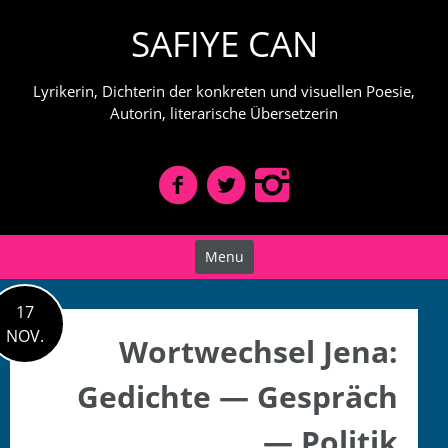
Skip
SAFIYE CAN
to
content
Lyrikerin, Dichterin der konkreten und visuellen Poesie,
Autorin, literarische Übersetzerin
Menu
17
NOV.
Wortwechsel Jena:
Gedichte — Gespräch
— Politik