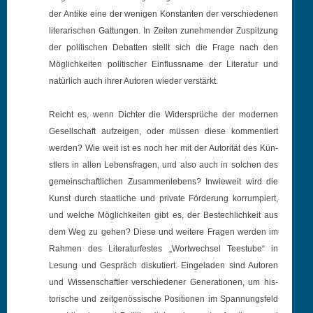
der Antike eine der weni­gen Kon­stan­ten der ver­schiede­nen
lit­er­arischen Gat­tun­gen. In Zeit­en zunehmender Zus­pitzung
der poli­tis­chen Debat­ten stellt sich die Frage nach den
Möglichkeit­en poli­tis­ch­er Ein­flussname der Lit­er­atur und
natür­lich auch ihrer Autoren wieder verstärkt.
Reicht es, wenn Dichter die Wider­sprüche der mod­er­nen
Gesellschaft aufzeigen, oder müssen diese kom­men­tiert
wer­den? Wie weit ist es noch her mit der Autorität des Kün­
stlers in allen Lebens­fra­gen, und also auch in solchen des
gemein­schaftlichen Zusam­men­lebens? Inwieweit wird die
Kun­st durch staatliche und pri­vate Förderung kor­rumpiert,
und welche Möglichkeit­en gibt es, der Bestech­lichkeit aus
dem Weg zu gehen? Diese und weit­ere Fra­gen wer­den im
Rah­men des Lit­er­atur­festes „Wortwech­sel Teestube“ in
Lesung und Gespräch disku­tiert. Ein­ge­laden sind Autoren
und Wis­senschaftler ver­schieden­er Gen­er­a­tio­nen, um his­
torische und zeit­genös­sis­che Posi­tio­nen im Span­nungs­feld