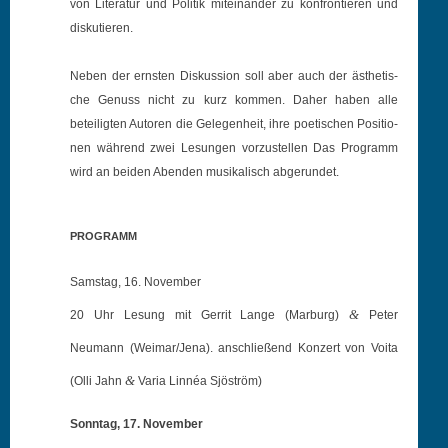
von Lit­er­atur und Poli­tik miteinan­der zu kon­fron­tieren und
diskutieren.
Neben der ern­sten Diskus­sion soll aber auch der ästhetis­
che Genuss nicht zu kurz kom­men. Daher haben alle
beteiligten Autoren die Gele­gen­heit, ihre poet­is­chen Posi­tio­
nen während zwei Lesun­gen vorzustellen Das Pro­gramm
wird an bei­den Aben­den musikalisch abgerundet.
PROGRAMM
Samstag, 16. November
&
20 Uhr Lesung mit Gerrit Lange (Marburg)
Peter
Neumann (Weimar/Jena). anschließend Konzert von Voita
&
(Olli Jahn
Varia Linnéa Sjöström)
Sonntag, 17. November