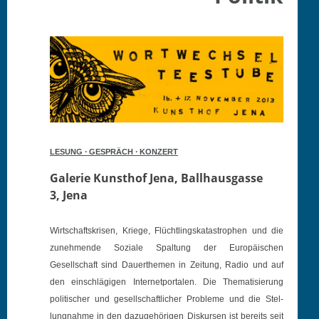
∙
∙
LESUNG
GESPRÄCH
KONZERT
Galerie Kun­sthof Jena, Ball­haus­gasse
3, Jena
Wirtschaft­skrisen, Kriege, Flüchtlingskatas­tro­phen und die
zunehmende Soziale Spal­tung der Europäis­chen
Gesellschaft sind Dauerthe­men in Zeitung, Radio und auf
den ein­schlägi­gen Inter­net­por­tal­en. Die The­ma­tisierung
poli­tis­ch­er und gesellschaftlich­er Prob­leme und die Stel­
lung­nahme in den dazuge­höri­gen Diskursen ist bere­its seit